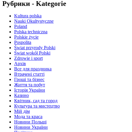
Рубрики - Kategorie
Kultura polska
Nauki Okultystyczne
Poland
Polska techniczna
Polskie życie
Pospolita
Świat przyrody Polski
Świat wokół Polski
Zdrowie i sport
Архів
Все для праздника
Втрачені статті
Гроші та бізнес
Життя та побут
Історія України
Казино
Квітник, сад та город
Культура та мистецтво
Мій дім
Мода та краса
Новини Польщі
Новини України