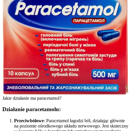
Jakie działanie ma paracetamol?
Działanie paracetamolu:
Przeciwbólowe
: Paracetamol łagodzi ból, działając głównie
na poziomie ośrodkowego układu nerwowego. Jest skuteczny