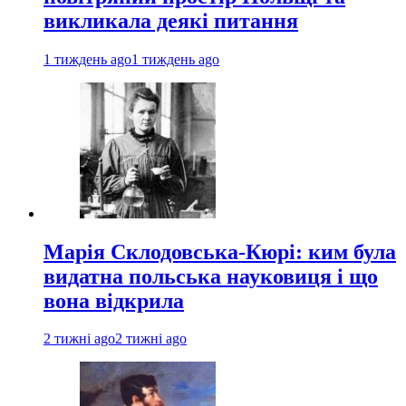
викликала деякі питання
1 тиждень ago
1 тиждень ago
Марія Склодовська-Кюрі: ким була
видатна польська науковиця і що
вона відкрила
2 тижні ago
2 тижні ago