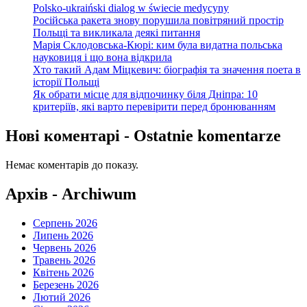
Polsko-ukraiński dialog w świecie medycyny
Російська ракета знову порушила повітряний простір
Польщі та викликала деякі питання
Марія Склодовська-Кюрі: ким була видатна польська
науковиця і що вона відкрила
Хто такий Адам Міцкевич: біографія та значення поета в
історії Польщі
Як обрати місце для відпочинку біля Дніпра: 10
критеріїв, які варто перевірити перед бронюванням
Нові коментарі - Ostatnie komentarze
Немає коментарів до показу.
Архів - Archiwum
Серпень 2026
Липень 2026
Червень 2026
Травень 2026
Квітень 2026
Березень 2026
Лютий 2026