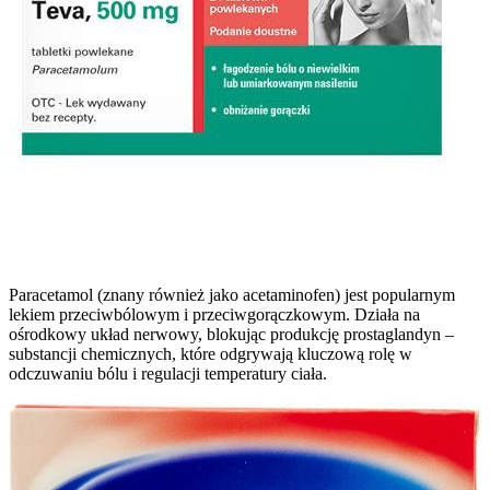
Paracetamol (znany również jako acetaminofen) jest popularnym
lekiem przeciwbólowym i przeciwgorączkowym. Działa na
ośrodkowy układ nerwowy, blokując produkcję prostaglandyn –
substancji chemicznych, które odgrywają kluczową rolę w
odczuwaniu bólu i regulacji temperatury ciała.