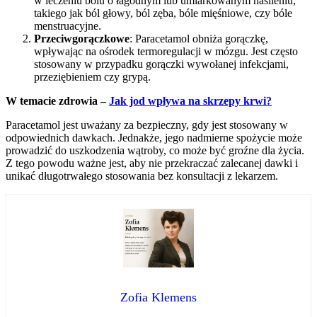
w leczeniu bólu o łagodnym lub umiarkowanym nasileniu,
takiego jak ból głowy, ból zęba, bóle mięśniowe, czy bóle
menstruacyjne.
Przeciwgorączkowe
: Paracetamol obniża gorączkę,
wpływając na ośrodek termoregulacji w mózgu. Jest często
stosowany w przypadku gorączki wywołanej infekcjami,
przeziębieniem czy grypą.
W temacie zdrowia –
Jak jod wpływa na skrzepy krwi?
Paracetamol jest uważany za bezpieczny, gdy jest stosowany w
odpowiednich dawkach. Jednakże, jego nadmierne spożycie może
prowadzić do uszkodzenia wątroby, co może być groźne dla życia.
Z tego powodu ważne jest, aby nie przekraczać zalecanej dawki i
unikać długotrwałego stosowania bez konsultacji z lekarzem.
Zofia Klemens