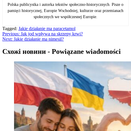
Polska publicystka i autorka tekstów społeczno-historycznych. Pisze o
pamięci historycznej, Europie Wschodniej, kulturze oraz przemianach
społecznych we współczesnej Europie.
Tagged:
Jakie działanie ma paracetamol
Навігація
Previous:
Jak jod wpływa na skrzepy krwi?
Next:
Jakie działanie ma nimesil?
записів
Схожі новини - Powiązane wiadomości