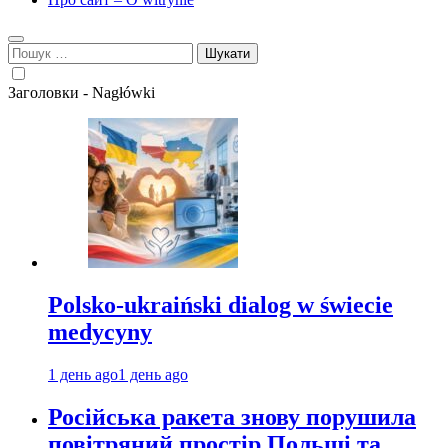
Пошук:
Заголовки - Nagłówki
Polsko-ukraiński dialog w świecie
medycyny
1 день ago
1 день ago
Російська ракета знову порушила
повітряний простір Польщі та