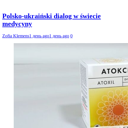
Polsko-ukraiński dialog w świecie
medycyny
Zofia Klemens
1 день ago
1 день ago
0