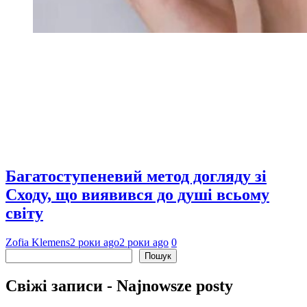
Багатоступеневий метод догляду зі
Сходу, що виявився до душі всьому
світу
Zofia Klemens
2 роки ago
2 роки ago
0
Пошук
Пошук
Свіжі записи - Najnowsze posty