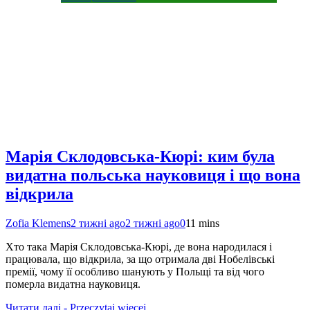
Марія Склодовська-Кюрі: ким була
видатна польська науковиця і що вона
відкрила
Zofia Klemens
2 тижні ago
2 тижні ago
0
11 mins
Хто така Марія Склодовська-Кюрі, де вона народилася і
працювала, що відкрила, за що отримала дві Нобелівські
премії, чому її особливо шанують у Польщі та від чого
померла видатна науковиця.
Читати далі - Przeczytaj więcej