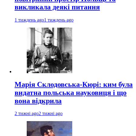
викликала деякі питання
1 тиждень ago
1 тиждень ago
Марія Склодовська-Кюрі: ким була
видатна польська науковиця і що
вона відкрила
2 тижні ago
2 тижні ago