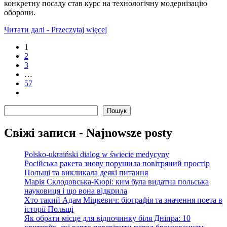
конкретну посаду став курс на технологічну модернізацію
оборони.
Читати далі - Przeczytaj więcej
1
2
3
…
57
Пошук
Пошук
Свіжі записи - Najnowsze posty
Polsko-ukraiński dialog w świecie medycyny
Російська ракета знову порушила повітряний простір
Польщі та викликала деякі питання
Марія Склодовська-Кюрі: ким була видатна польська
науковиця і що вона відкрила
Хто такий Адам Міцкевич: біографія та значення поета в
історії Польщі
Як обрати місце для відпочинку біля Дніпра: 10