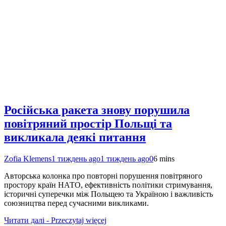
Російська ракета знову порушила
повітряний простір Польщі та
викликала деякі питання
Zofia Klemens
1 тиждень ago
1 тиждень ago
0
6 mins
Авторська колонка про повторні порушення повітряного
простору країн НАТО, ефективність політики стримування,
історичні суперечки між Польщею та Україною і важливість
союзництва перед сучасними викликами.
Читати далі - Przeczytaj więcej