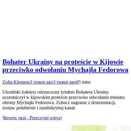
Bohater Ukrainy na proteście w Kijowie
przeciwko odwołaniu Mychajła Fedorowa
Zofia Klemens
3 тижні ago
3 тижні ago
0
5 mins
Ukraiński żołnierz odznaczony tytułem Bohatera Ukrainy
uczestniczył w kijowskim proteście przeciwko odwołaniu ministra
obrony Mychajła Fedorowa. Zobacz nagranie z demonstracji,
zostaw polubienie i zasubskrybuj kanał.
Читати далі - Przeczytaj więcej