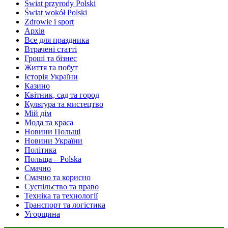
Świat przyrody Polski
Świat wokół Polski
Zdrowie i sport
Архів
Все для праздника
Втрачені статті
Гроші та бізнес
Життя та побут
Історія України
Казино
Квітник, сад та город
Культура та мистецтво
Мій дім
Мода та краса
Новини Польщі
Новини України
Політика
Польща – Polska
Смачно
Смачно та корисно
Суспільство та право
Техніка та технології
Транспорт та логістика
Угорщина