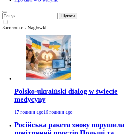
Пошук:
Заголовки - Nagłówki
Polsko-ukraiński dialog w świecie
medycyny
17 години ago
16 години ago
Російська ракета знову порушила
повітряний простір Польщі та