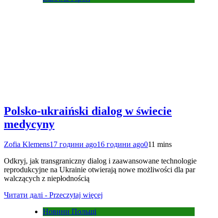
Polsko-ukraiński dialog w świecie
medycyny
Zofia Klemens
17 години ago
16 години ago
0
11 mins
Odkryj, jak transgraniczny dialog i zaawansowane technologie
reprodukcyjne na Ukrainie otwierają nowe możliwości dla par
walczących z niepłodnością
Читати далі - Przeczytaj więcej
Новини Польщі