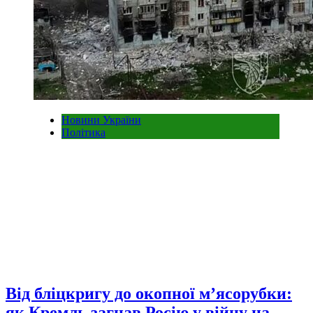
Новини України
Політика
Від бліцкригу до окопної м’ясорубки:
як Кремль загнав Росію у війну на