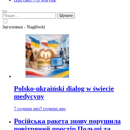
Пошук:
Заголовки - Nagłówki
Polsko-ukraiński dialog w świecie
medycyny
7 години ago
7 години ago
Російська ракета знову порушила
повітряний простір Польщі та