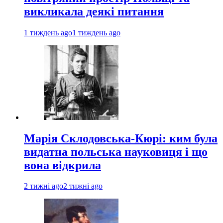
викликала деякі питання
1 тиждень ago
1 тиждень ago
Марія Склодовська-Кюрі: ким була
видатна польська науковиця і що
вона відкрила
2 тижні ago
2 тижні ago