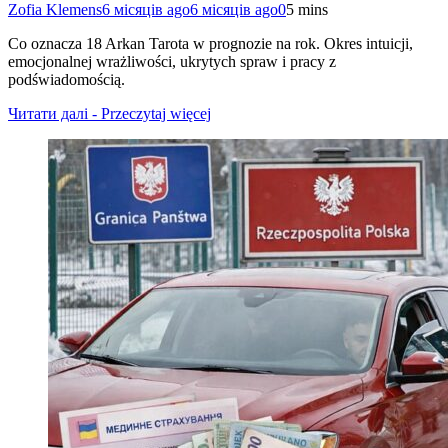
Zofia Klemens
6 місяців ago
6 місяців ago
0
5 mins
Co oznacza 18 Arkan Tarota w prognozie na rok. Okres intuicji,
emocjonalnej wrażliwości, ukrytych spraw i pracy z
podświadomością.
Читати далі - Przeczytaj więcej