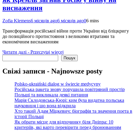
виснаження
Zofia Klemens
6 місяців ago
6 місяців ago
0
6 mins
Трансформація російської війни проти України від бліцкригу
до позиційного протистояння з великими втратами та
економічним виснаженням
Читати далі - Przeczytaj więcej
Пошук
Пошук
Свіжі записи - Najnowsze posty
Polsko-ukraiński dialog w świecie medycyny
Російська ракета знову порушила повітряний простір
Польщі та викликала деякі питання
Марія Склодовська-Кюрі: ким була видатна польська
науковиця і що вона відкрила
Хто такий Адам Міцкевич: біографія та значення поета в
історії Польщі
Як обрати місце для відпочинку біля Дніпра: 10
критеріїв, які варто перевірити перед бронюванням