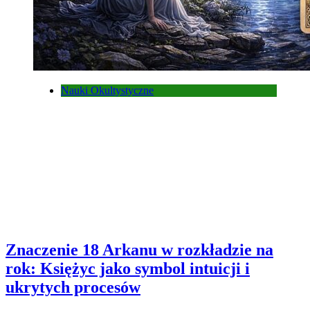
Nauki Okultystyczne
Znaczenie 18 Arkanu w rozkładzie na
rok: Księżyc jako symbol intuicji i
ukrytych procesów