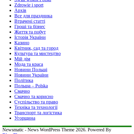
Zdrowie i sport
Архів
Все для праздника
Втрачені статті
Гроші та бізнес
Життя та побут
Історія України
Казино
Квітник, сад та город
Культура та мистецтво
Мій дім
Мода та краса
Новини Польщі
Новини України
Політика
Польща – Polska
Смачно
Смачно та корисно
Суспільство та право
Техніка та технології
Транспорт та логістика
Угорщина
Newsmatic - News WordPress Theme 2026. Powered By