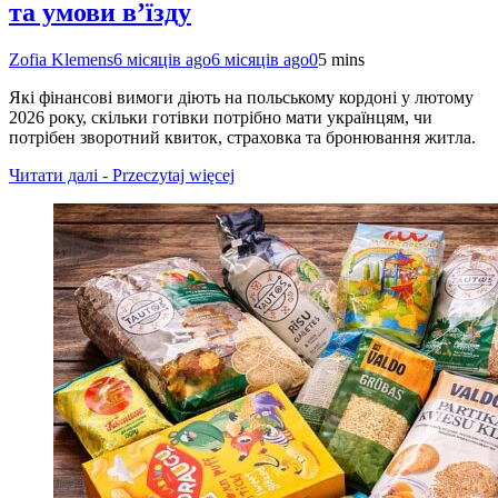
та умови в’їзду
Zofia Klemens
6 місяців ago
6 місяців ago
0
5 mins
Які фінансові вимоги діють на польському кордоні у лютому
2026 року, скільки готівки потрібно мати українцям, чи
потрібен зворотний квиток, страховка та бронювання житла.
Читати далі - Przeczytaj więcej