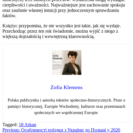
cierpliwości i uważności. Najważniejsze jest zachowanie spokoju
oraz zaufanie własnej intuicji przy jednoczesnym sprawdzaniu
faktów.
Księżyc przypomina, że nie wszystko jest takie, jak się wydaje.
Przechodząc przez ten rok świadomie, można wyjść z niego z
większą dojrzałością i wewnętrzną klarownością.
Zofia Klemens
Polska publicystka i autorka tekstów społeczno-historycznych. Pisze o
pamięci historycznej, Europie Wschodniej, kulturze oraz przemianach
społecznych we współczesnej Europie.
Tagged:
18 Arkan
Навігація
Previous:
Особливості поїздки з України до Польщі у 2026