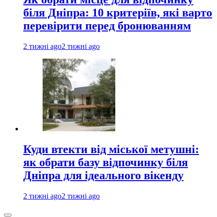
біля Дніпра: 10 критеріїв, які варто
перевірити перед бронюванням
2 тижні ago
2 тижні ago
Куди втекти від міської метушні:
як обрати базу відпочинку біля
Дніпра для ідеального вікенду
2 тижні ago
2 тижні ago