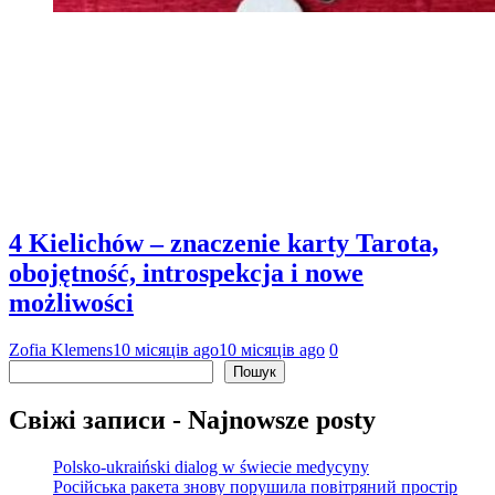
4 Kielichów – znaczenie karty Tarota,
obojętność, introspekcja i nowe
możliwości
Zofia Klemens
10 місяців ago
10 місяців ago
0
Пошук
Пошук
Свіжі записи - Najnowsze posty
Polsko-ukraiński dialog w świecie medycyny
Російська ракета знову порушила повітряний простір