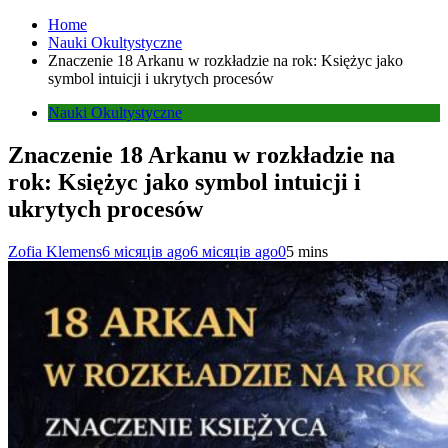
Home
Nauki Okultystyczne
Znaczenie 18 Arkanu w rozkładzie na rok: Księżyc jako
symbol intuicji i ukrytych procesów
Nauki Okultystyczne
Znaczenie 18 Arkanu w rozkładzie na
rok: Księżyc jako symbol intuicji i
ukrytych procesów
Zofia Klemens
6 місяців ago
6 місяців ago
0
5 mins