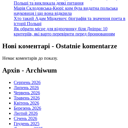
Польщі та викликала деякі питання
Марія Склодовська-Кюрі: ким була видатна польська
науковиця і що вона відкрила
Хто такий Адам Міцкевич: біографія та значення поета в
історії Польщі
Як обрати місце для відпочинку біля Дніпра: 10
критеріїв, які варто перевірити перед бронюванням
Нові коментарі - Ostatnie komentarze
Немає коментарів до показу.
Архів - Archiwum
Серпень 2026
Липень 2026
Червень 2026
Травень 2026
Квітень 2026
Березень 2026
Лютий 2026
Січень 2026
Грудень 2025