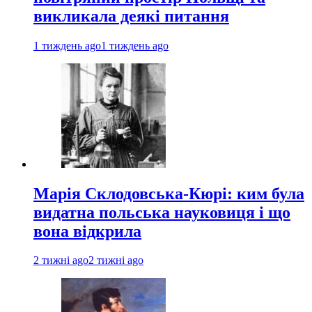
викликала деякі питання
1 тиждень ago
1 тиждень ago
Марія Склодовська-Кюрі: ким була
видатна польська науковиця і що
вона відкрила
2 тижні ago
2 тижні ago