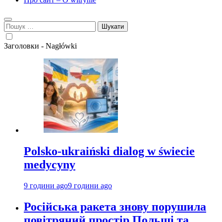
Пошук:
Заголовки - Nagłówki
Polsko-ukraiński dialog w świecie
medycyny
9 години ago
9 години ago
Російська ракета знову порушила
повітряний простір Польщі та