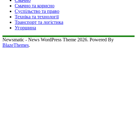
Смачно
Смачно та корисно
Суспільство та право
Техніка та технології
Транспорт та логістика
Угорщина
Newsmatic - News WordPress Theme 2026. Powered By
BlazeThemes
.