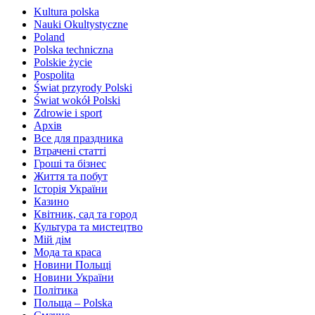
Kultura polska
Nauki Okultystyczne
Poland
Polska techniczna
Polskie życie
Pospolita
Świat przyrody Polski
Świat wokół Polski
Zdrowie i sport
Архів
Все для праздника
Втрачені статті
Гроші та бізнес
Життя та побут
Історія України
Казино
Квітник, сад та город
Культура та мистецтво
Мій дім
Мода та краса
Новини Польщі
Новини України
Політика
Польща – Polska