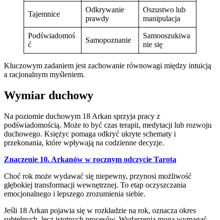
Odkrywanie
Oszustwo lub
Tajemnice
prawdy
manipulacja
Podświadomoś
Samooszukiwa
Samopoznanie
ć
nie się
Kluczowym zadaniem jest zachowanie równowagi między intuicją
a racjonalnym myśleniem.
Wymiar duchowy
Na poziomie duchowym 18 Arkan sprzyja pracy z
podświadomością. Może to być czas terapii, medytacji lub rozwoju
duchowego. Księżyc pomaga odkryć ukryte schematy i
przekonania, które wpływają na codzienne decyzje.
Znaczenie 10. Arkanów w rocznym odczycie Tarota
Choć rok może wydawać się niepewny, przynosi możliwość
głębokiej transformacji wewnętrznej. To etap oczyszczania
emocjonalnego i lepszego zrozumienia siebie.
Jeśli 18 Arkan pojawia się w rozkładzie na rok, oznacza okres
subtelnych, lecz istotnych procesów. Wydarzenia mogą wymagać