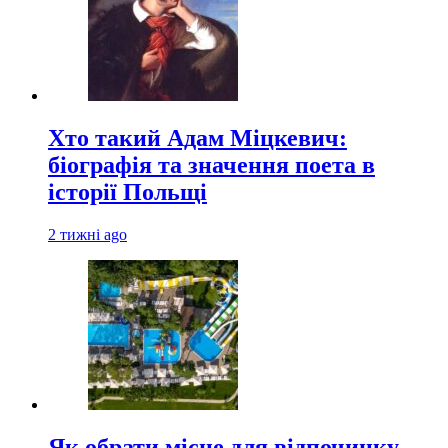
Хто такий Адам Міцкевич:
біографія та значення поета в
історії Польщі
2 тижні ago
Як обрати місце для відпочинку