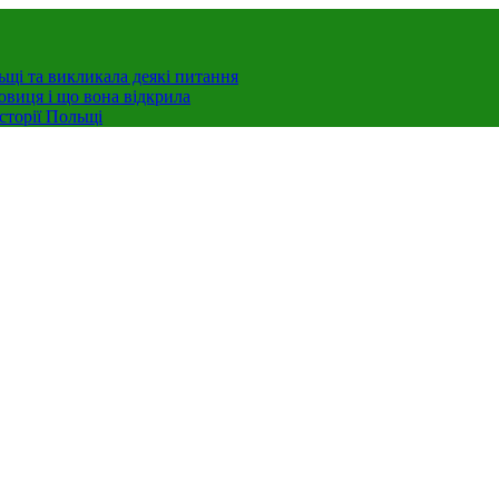
ьщі та викликала деякі питання
овиця і що вона відкрила
сторії Польщі