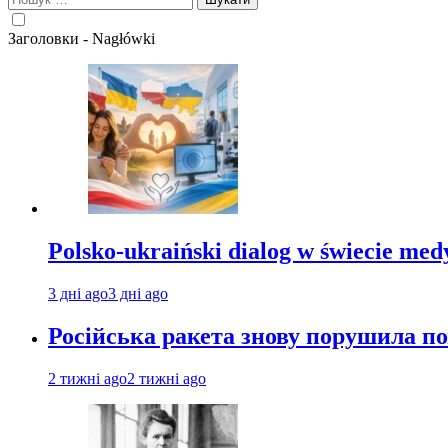
Заголовки - Nagłówki
Polsko-ukraiński dialog w świecie me
3 дні ago
3 дні ago
Російська ракета знову порушила п
2 тижні ago
2 тижні ago