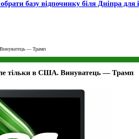
 обрати базу відпочинку біля Дніпра для 
. Винуватець — Трамп
але тільки в США. Винуватець — Трамп