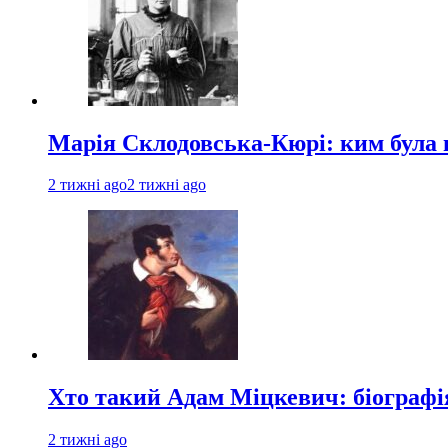
Марія Склодовська-Кюрі: ким була 
2 тижні ago
2 тижні ago
Хто такий Адам Міцкевич: біографія
2 тижні ago