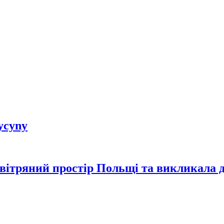
dycyny
овітряний простір Польщі та викликала 