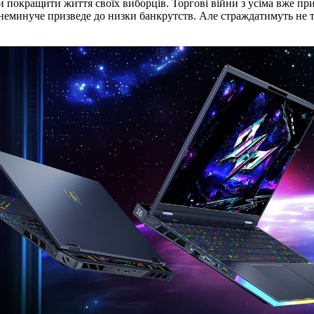
окращити життя своїх виборців. Торгові війни з усіма вже приз
неминуче призведе до низки банкрутств. Але страждатимуть не 