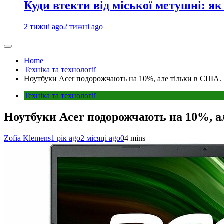
Куди втекти від міської метушні: як
2 тижні ago
2 тижні ago
Home
Техніка та технології
Ноутбуки Acer подорожчають на 10%, але тільки в США
Техніка та технології
Ноутбуки Acer подорожчають на 10%, 
Zofia Klemens
1 рік ago
2 місяці ago
0
4 mins