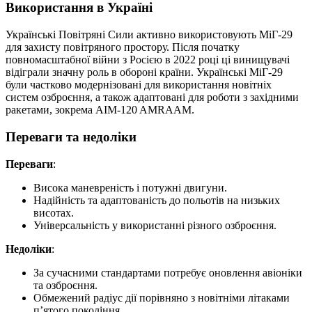
Використання в Україні
Українські Повітряні Сили активно використовують МіГ-29
для захисту повітряного простору. Після початку
повномасштабної війни з Росією в 2022 році ці винищувачі
відіграли значну роль в обороні країни. Українські МіГ-29
були частково модернізовані для використання новітніх
систем озброєння, а також адаптовані для роботи з західними
ракетами, зокрема AIM-120 AMRAAM.
Переваги та недоліки
Переваги
:
Висока маневреність і потужні двигуни.
Надійність та адаптованість до польотів на низьких
висотах.
Універсальність у використанні різного озброєння.
Недоліки
:
За сучасними стандартами потребує оновлення авіоніки
та озброєння.
Обмежений радіус дії порівняно з новітніми літаками
п’ятого покоління.