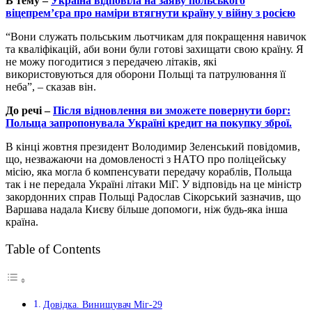
В тему –
Україна відповіла на заяву польського
віцепрем’єра про наміри втягнути країну у війну з росією
“Вони служать польським льотчикам для покращення навичок
та кваліфікацій, аби вони були готові захищати свою країну. Я
не можу погодитися з передачею літаків, які
використовуються для оборони Польщі та патрулювання її
неба”, – сказав він.
До речі –
Після відновлення ви зможете повернути борг:
Польща запропонувала Україні кредит на покупку зброї.
В кінці жовтня президент Володимир Зеленський повідомив,
що, незважаючи на домовленості з НАТО про поліцейську
місію, яка могла б компенсувати передачу кораблів, Польща
так і не передала Україні літаки МіГ. У відповідь на це міністр
закордонних справ Польщі Радослав Сікорський зазначив, що
Варшава надала Києву більше допомоги, ніж будь-яка інша
країна.
Table of Contents
Довідка. Винищувач Міг-29