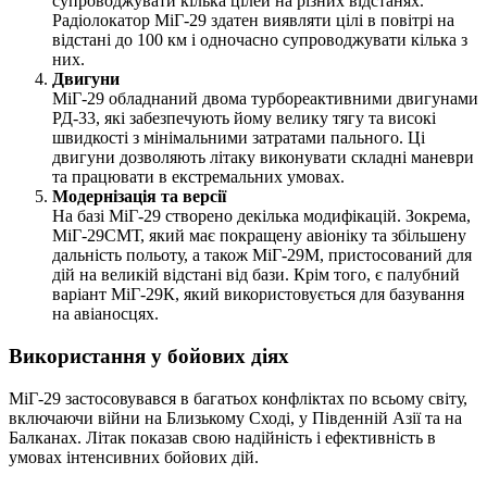
супроводжувати кілька цілей на різних відстанях.
Радіолокатор МіГ-29 здатен виявляти цілі в повітрі на
відстані до 100 км і одночасно супроводжувати кілька з
них.
Двигуни
МіГ-29 обладнаний двома турбореактивними двигунами
РД-33, які забезпечують йому велику тягу та високі
швидкості з мінімальними затратами пального. Ці
двигуни дозволяють літаку виконувати складні маневри
та працювати в екстремальних умовах.
Модернізація та версії
На базі МіГ-29 створено декілька модифікацій. Зокрема,
МіГ-29СМТ, який має покращену авіоніку та збільшену
дальність польоту, а також МіГ-29М, пристосований для
дій на великій відстані від бази. Крім того, є палубний
варіант МіГ-29К, який використовується для базування
на авіаносцях.
Використання у бойових діях
МіГ-29 застосовувався в багатьох конфліктах по всьому світу,
включаючи війни на Близькому Сході, у Південній Азії та на
Балканах. Літак показав свою надійність і ефективність в
умовах інтенсивних бойових дій.