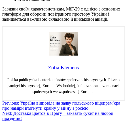
Завдяки своїм характеристикам, МіГ-29 є однією з основних
платформ для оборони повітряного простору України і
залишається важливою складовою її військової авіації.
Zofia Klemens
Polska publicystka i autorka tekstów społeczno-historycznych. Pisze o
pamięci historycznej, Europie Wschodniej, kulturze oraz przemianach
społecznych we współczesnej Europie.
Навігація
Previous:
Україна відповіла на заяву польського віцепрем’єра
про наміри втягнути країну у війну з росією
записів
Next:
Доставка цветов в Прагу – заказать букет на любой
праздник!