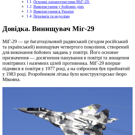
Основні характеристики МіГ-29:
Використання у бойових діях
Використання в Україні
Переваги та недоліки
Довідка. Винищувач Міг-29
МіГ-29 — це багатоцільовий радянський (згодом російський
та український) винищувач четвертого покоління, створений
для виконання бойових завдань у повітрі. Його основне
призначення — досягнення панування в повітрі та знищення
повітряних і наземних цілей противника. МіГ-29 вперше
піднявся в повітря у 1977 році, а на озброєння був прийнятий
у 1983 році. Розробником літака було конструкторське бюро
Мікояна.