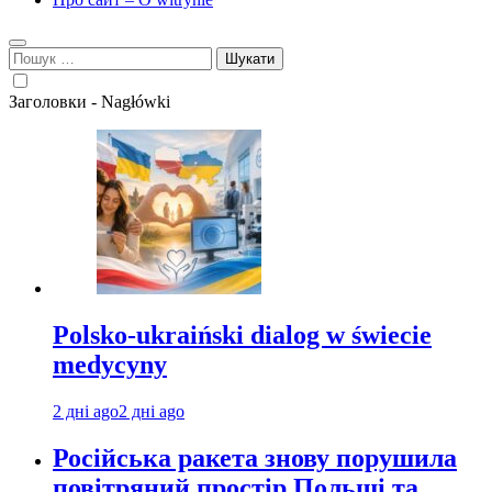
Пошук:
Заголовки - Nagłówki
Polsko-ukraiński dialog w świecie
medycyny
2 дні ago
2 дні ago
Російська ракета знову порушила
повітряний простір Польщі та