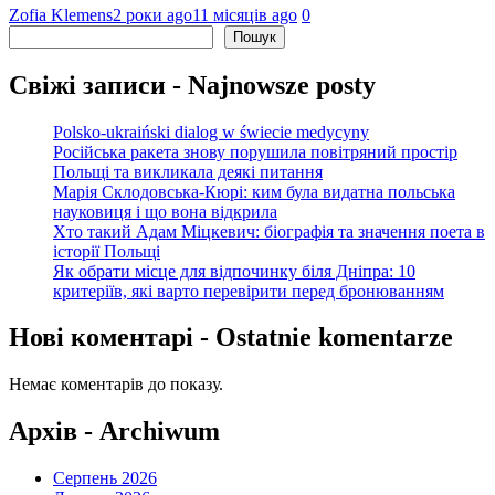
Zofia Klemens
2 роки ago
11 місяців ago
0
Пошук
Пошук
Свіжі записи - Najnowsze posty
Polsko-ukraiński dialog w świecie medycyny
Російська ракета знову порушила повітряний простір
Польщі та викликала деякі питання
Марія Склодовська-Кюрі: ким була видатна польська
науковиця і що вона відкрила
Хто такий Адам Міцкевич: біографія та значення поета в
історії Польщі
Як обрати місце для відпочинку біля Дніпра: 10
критеріїв, які варто перевірити перед бронюванням
Нові коментарі - Ostatnie komentarze
Немає коментарів до показу.
Архів - Archiwum
Серпень 2026