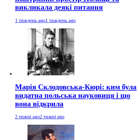
викликала деякі питання
1 тиждень ago
1 тиждень ago
Марія Склодовська-Кюрі: ким була
видатна польська науковиця і що
вона відкрила
2 тижні ago
2 тижні ago