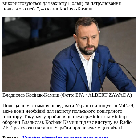
використовуються для захисту Польщі та патрулювання
польського неба”, – сказав Косіняк-Камиш
Владислав Косіняк-Камиш (Фото: ЕРА / ALBERT ZAWADA)
Польща не має наміру передавати Україні винищувачі МіГ-29,
адже вони необхідні для захисту польського повітряного
простору. Таку заяву зробив віцепрем’єр-міністр та міністр
оборони Владислав Косіняк-Камиш під час виступу на Radio
ZET, реагуючи на запит України про передачу цих літаків.