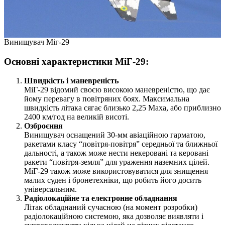
Винищувач Міг-29
Основні характеристики МіГ-29:
Швидкість і маневреність
МіГ-29 відомий своєю високою маневреністю, що дає
йому перевагу в повітряних боях. Максимальна
швидкість літака сягає близько 2,25 Маха, або приблизно
2400 км/год на великій висоті.
Озброєння
Винищувач оснащений 30-мм авіаційною гарматою,
ракетами класу “повітря-повітря” середньої та ближньої
дальності, а також може нести некеровані та керовані
ракети “повітря-земля” для ураження наземних цілей.
МіГ-29 також може використовуватися для знищення
малих суден і бронетехніки, що робить його досить
універсальним.
Радіолокаційне та електронне обладнання
Літак обладнаний сучасною (на момент розробки)
радіолокаційною системою, яка дозволяє виявляти і