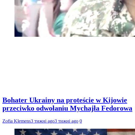
Bohater Ukrainy na proteście w Kijowie
przeciwko odwołaniu Mychajła Fedorowa
Zofia Klemens
3 тижні ago
3 тижні ago
0