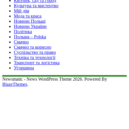
Квітник, сад та город
Культура та мистецтво
Мій дім
Мода та краса
Новини Польщі
Новини України
Політика
Польща – Polska
Смачно
Смачно та корисно
Суспільство та право
Техніка та технології
Транспорт та логістика
Угорщина
Newsmatic - News WordPress Theme 2026. Powered By
BlazeThemes
.