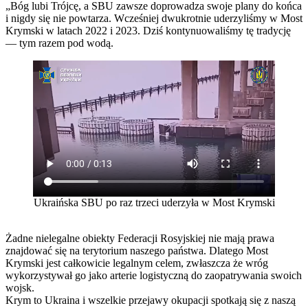
„Bóg lubi Trójcę, a SBU zawsze doprowadza swoje plany do końca
i nigdy się nie powtarza. Wcześniej dwukrotnie uderzyliśmy w Most
Krymski w latach 2022 i 2023. Dziś kontynuowaliśmy tę tradycję
— tym razem pod wodą.
Ukraińska SBU po raz trzeci uderzyła w Most Krymski
Żadne nielegalne obiekty Federacji Rosyjskiej nie mają prawa
znajdować się na terytorium naszego państwa. Dlatego Most
Krymski jest całkowicie legalnym celem, zwłaszcza że wróg
wykorzystywał go jako arterie logistyczną do zaopatrywania swoich
wojsk.
Krym to Ukraina i wszelkie przejawy okupacji spotkają się z naszą