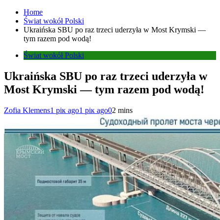
Home
Świat wokół Polski
Ukraińska SBU po raz trzeci uderzyła w Most Krymski —
tym razem pod wodą!
Świat wokół Polski
Ukraińska SBU po raz trzeci uderzyła w
Most Krymski — tym razem pod wodą!
Zofia Klemens
1 рік ago
1 рік ago
0
2 mins