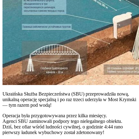
Ukraińska Służba Bezpieczeństwa (SBU) przeprowadziła nową,
unikalną operację specjalną i po raz trzeci uderzyła w Most Krymski
— tym razem pod wodą!
Operacja była przygotowywana przez kilka miesięcy.
Agenci SBU zaminowali podpory tego nielegalnego obiektu.
Dziś, bez ofiar wśród ludności cywilnej, o godzinie 4:44 rano
pierwszy ładunek wybuchowy został zdetonowany!