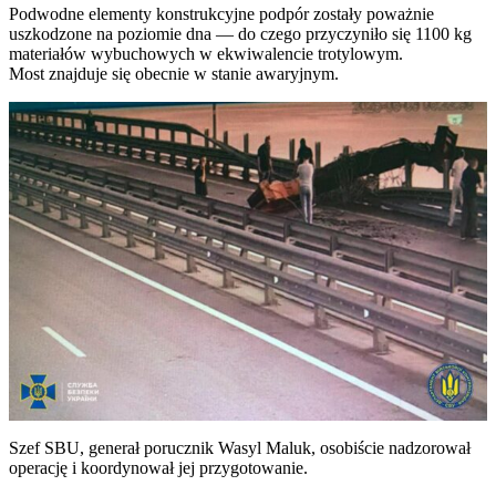
Podwodne elementy konstrukcyjne podpór zostały poważnie
uszkodzone na poziomie dna — do czego przyczyniło się 1100 kg
materiałów wybuchowych w ekwiwalencie trotylowym.
Most znajduje się obecnie w stanie awaryjnym.
Szef SBU, generał porucznik Wasyl Maluk, osobiście nadzorował
operację i koordynował jej przygotowanie.