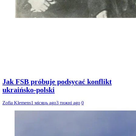
Jak FSB próbuje podsycać konflikt
ukraińsko-polski
Zofia Klemens
1 місяць ago
3 тижні ago
0