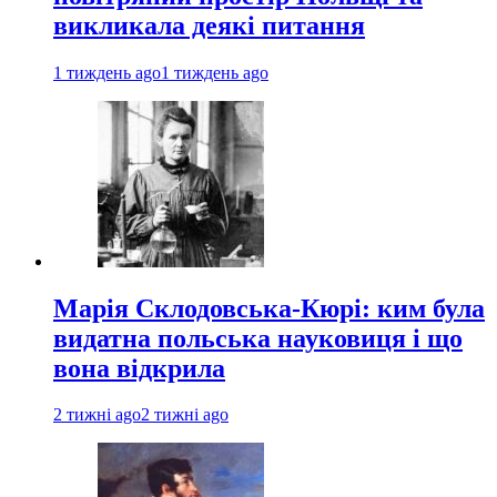
викликала деякі питання
1 тиждень ago
1 тиждень ago
Марія Склодовська-Кюрі: ким була
видатна польська науковиця і що
вона відкрила
2 тижні ago
2 тижні ago