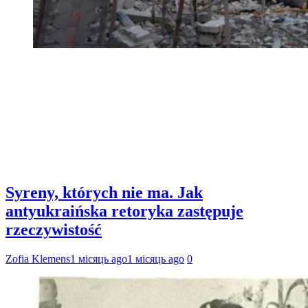
Syreny, których nie ma. Jak
antyukraińska retoryka zastępuje
rzeczywistość
Zofia Klemens
1 місяць ago
1 місяць ago
0