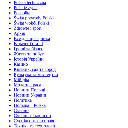
Polska techniczna
Polskie życie
Pospolita
Świat przyrody Polski
Świat wokół Polski
Zdrowie i sport
Архів
Все для праздника
Втрачені статті
Гроші та бізнес
Життя та побут
Історія України
Казино
Квітник, сад та город
Культура та мистецтво
Мій дім
Мода та краса
Новини Польщі
Новини України
Політика
Польща – Polska
Смачно
Смачно та корисно
Суспільство та право
Техніка та технології