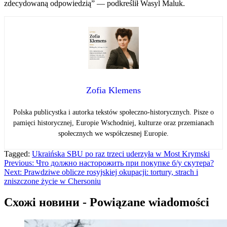
zdecydowaną odpowiedzią” — podkreślił Wasyl Maluk.
Zofia Klemens
Polska publicystka i autorka tekstów społeczno-historycznych. Pisze o
pamięci historycznej, Europie Wschodniej, kulturze oraz przemianach
społecznych we współczesnej Europie.
Tagged:
Ukraińska SBU po raz trzeci uderzyła w Most Krymski
Навігація
Previous:
Что должно насторожить при покупке б/у скутера?
Next:
Prawdziwe oblicze rosyjskiej okupacji: tortury, strach i
записів
zniszczone życie w Chersoniu
Схожі новини - Powiązane wiadomości