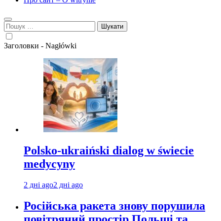
Пошук:
Заголовки - Nagłówki
Polsko-ukraiński dialog w świecie
medycyny
2 дні ago
2 дні ago
Російська ракета знову порушила
повітряний простір Польщі та