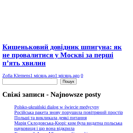
Кишеньковий довідник шпигуна: як
не провалитися у Москві за перші
п’ять хвилин
Zofia Klemens
1 місяць ago
1 місяць ago
0
Пошук
Пошук
Свіжі записи - Najnowsze posty
Polsko-ukraiński dialog w świecie medycyny
Російська ракета знову порушила повітряний простір
Польщі та викликала деякі питання
Марія Склодовська-Кюрі: ким була видатна польська
науковиця і що вона відкрила