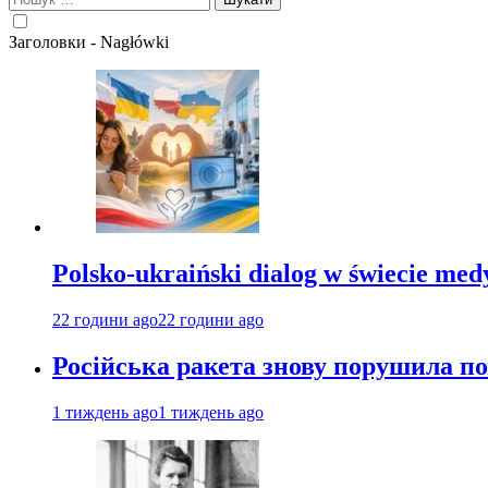
Заголовки - Nagłówki
Polsko-ukraiński dialog w świecie me
22 години ago
22 години ago
Російська ракета знову порушила п
1 тиждень ago
1 тиждень ago