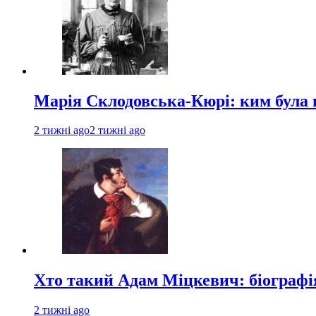
Марія Склодовська-Кюрі: ким була 
2 тижні ago
2 тижні ago
Хто такий Адам Міцкевич: біографія
2 тижні ago