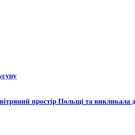
dycyny
овітряний простір Польщі та викликала 