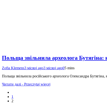
Польща звільнила археолога Бутягіна: 
Zofia Klemens
3 місяці ago
3 місяці ago
0
5 mins
Польща звільнила російського археолога Олександра Бутягіна, я
Читати далі - Przeczytaj więcej
1
2