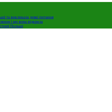
ьщі та викликала деякі питання
овиця і що вона відкрила
сторії Польщі