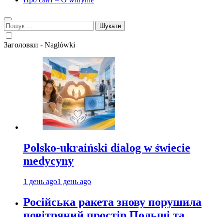
Пошук:
Заголовки - Nagłówki
Polsko-ukraiński dialog w świecie
medycyny
1 день ago
1 день ago
Російська ракета знову порушила
повітряний простір Польщі та