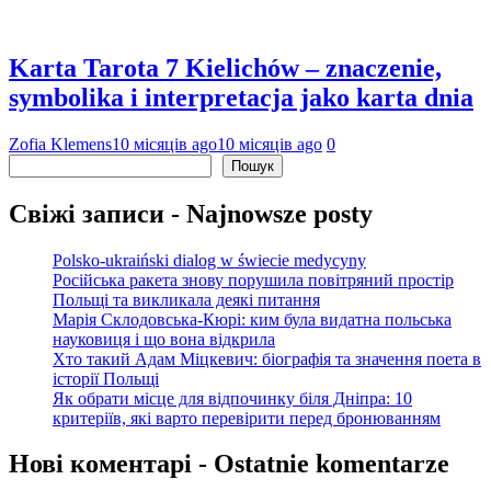
Karta Tarota 7 Kielichów – znaczenie,
symbolika i interpretacja jako karta dnia
Zofia Klemens
10 місяців ago
10 місяців ago
0
Пошук
Пошук
Свіжі записи - Najnowsze posty
Polsko-ukraiński dialog w świecie medycyny
Російська ракета знову порушила повітряний простір
Польщі та викликала деякі питання
Марія Склодовська-Кюрі: ким була видатна польська
науковиця і що вона відкрила
Хто такий Адам Міцкевич: біографія та значення поета в
історії Польщі
Як обрати місце для відпочинку біля Дніпра: 10
критеріїв, які варто перевірити перед бронюванням
Нові коментарі - Ostatnie komentarze