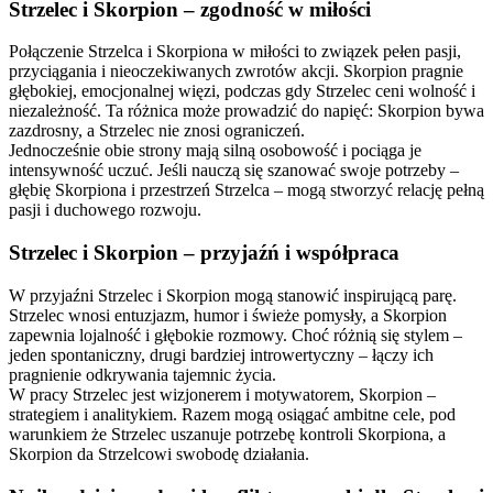
Strzelec i Skorpion – zgodność w miłości
Połączenie Strzelca i Skorpiona w miłości to związek pełen pasji,
przyciągania i nieoczekiwanych zwrotów akcji. Skorpion pragnie
głębokiej, emocjonalnej więzi, podczas gdy Strzelec ceni wolność i
niezależność. Ta różnica może prowadzić do napięć: Skorpion bywa
zazdrosny, a Strzelec nie znosi ograniczeń.
Jednocześnie obie strony mają silną osobowość i pociąga je
intensywność uczuć. Jeśli nauczą się szanować swoje potrzeby –
głębię Skorpiona i przestrzeń Strzelca – mogą stworzyć relację pełną
pasji i duchowego rozwoju.
Strzelec i Skorpion – przyjaźń i współpraca
W przyjaźni Strzelec i Skorpion mogą stanowić inspirującą parę.
Strzelec wnosi entuzjazm, humor i świeże pomysły, a Skorpion
zapewnia lojalność i głębokie rozmowy. Choć różnią się stylem –
jeden spontaniczny, drugi bardziej introwertyczny – łączy ich
pragnienie odkrywania tajemnic życia.
W pracy Strzelec jest wizjonerem i motywatorem, Skorpion –
strategiem i analitykiem. Razem mogą osiągać ambitne cele, pod
warunkiem że Strzelec uszanuje potrzebę kontroli Skorpiona, a
Skorpion da Strzelcowi swobodę działania.