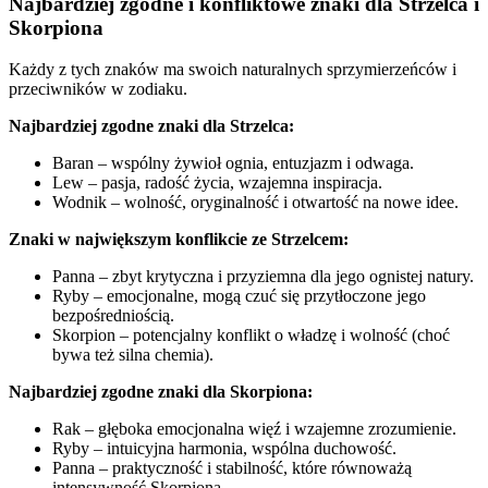
Najbardziej zgodne i konfliktowe znaki dla Strzelca i
Skorpiona
Każdy z tych znaków ma swoich naturalnych sprzymierzeńców i
przeciwników w zodiaku.
Najbardziej zgodne znaki dla Strzelca:
Baran – wspólny żywioł ognia, entuzjazm i odwaga.
Lew – pasja, radość życia, wzajemna inspiracja.
Wodnik – wolność, oryginalność i otwartość na nowe idee.
Znaki w największym konflikcie ze Strzelcem:
Panna – zbyt krytyczna i przyziemna dla jego ognistej natury.
Ryby – emocjonalne, mogą czuć się przytłoczone jego
bezpośredniością.
Skorpion – potencjalny konflikt o władzę i wolność (choć
bywa też silna chemia).
Najbardziej zgodne znaki dla Skorpiona:
Rak – głęboka emocjonalna więź i wzajemne zrozumienie.
Ryby – intuicyjna harmonia, wspólna duchowość.
Panna – praktyczność i stabilność, które równoważą
intensywność Skorpiona.