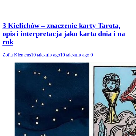
3 Kielichów – znaczenie karty Tarota,
opis i interpretacja jako karta dnia i na
rok
Zofia Klemens
10 місяців ago
10 місяців ago
0