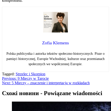
kompromisu.
Zofia Klemens
Polska publicystka i autorka tekstów społeczno-historycznych. Pisze o
pamięci historycznej, Europie Wschodniej, kulturze oraz przemianach
społecznych we współczesnej Europie.
Tagged:
Strzelec i Skorpion
Навігація
Previous:
9 Mieczy w Tarocie
Next:
5 Mieczy – znaczenie i interpretacja w rozkładach
записів
Схожі новини - Powiązane wiadomości