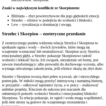
Znaki w największym konflikcie ze Skorpionem:
Bliźnięta – zbyt powierzchowne dla jego głębokich emocji.
Strzelec – różnice w podejściu do wolności i bliskości.
Lew – rywalizacja o dominację i uwagę.
Strzelec i Skorpion – ezoteryczne przesłanie
Z ezoterycznego punktu widzenia relacja Strzelca i Skorpiona to
spotkanie ognia i wody – dwóch żywiołów, które mogą się
wzajemnie wzmacniać lub neutralizować. Skorpion uczy Strzelca
emocjonalnej głębi, a Strzelec pokazuje Skorpionowi radość
wolności i lekkość bycia. Ich związek, niezależnie od formy, jest
zawsze transformujący: albo prowadzi do duchowego wzrostu, albo
wymaga odważnego zakończenia, jeśli różnice okażą się zbyt duże.
Strzelec i Skorpion tworzą duet pełen wyzwań, ale i niezwykłego
potencjału. W miłości mogą przeżyć intensywną i namiętną historię,
w przyjaźni – odkrywać tajemnice życia, a w pracy – realizować
ambitne projekty. Kluczem do sukcesu jest szacunek dla
odmiennych potrzeb: wolności Strzelca i emocjonalnej bliskości
Skorpiona. Ta relacja pokazuje, że ogień i woda mogą współistnieć,
jeśli obie strony są gotowe do wzajemnego zrozumienia i