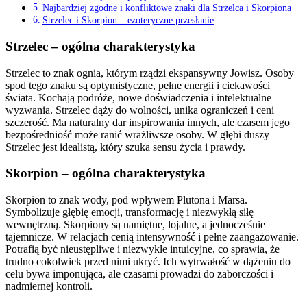
Najbardziej zgodne i konfliktowe znaki dla Strzelca i Skorpiona
Strzelec i Skorpion – ezoteryczne przesłanie
Strzelec – ogólna charakterystyka
Strzelec to znak ognia, którym rządzi ekspansywny Jowisz. Osoby
spod tego znaku są optymistyczne, pełne energii i ciekawości
świata. Kochają podróże, nowe doświadczenia i intelektualne
wyzwania. Strzelec dąży do wolności, unika ograniczeń i ceni
szczerość. Ma naturalny dar inspirowania innych, ale czasem jego
bezpośredniość może ranić wrażliwsze osoby. W głębi duszy
Strzelec jest idealistą, który szuka sensu życia i prawdy.
Skorpion – ogólna charakterystyka
Skorpion to znak wody, pod wpływem Plutona i Marsa.
Symbolizuje głębię emocji, transformację i niezwykłą siłę
wewnętrzną. Skorpiony są namiętne, lojalne, a jednocześnie
tajemnicze. W relacjach cenią intensywność i pełne zaangażowanie.
Potrafią być nieustępliwe i niezwykle intuicyjne, co sprawia, że
trudno cokolwiek przed nimi ukryć. Ich wytrwałość w dążeniu do
celu bywa imponująca, ale czasami prowadzi do zaborczości i
nadmiernej kontroli.