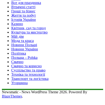
Все для праздника
Втрачені статті
Гроші та бізнес
Життя та побут
Історія України
Казино
Квітник, сад та город
Культура та мистецтво
Мій дім
Мода та краса
Новини Польщі
Новини України
Політика
Польща – Polska
Смачно
Смачно та корисно
Суспільство та право
Техніка та технології
Транспорт та логістика
Угорщина
Newsmatic - News WordPress Theme 2026. Powered By
BlazeThemes
.