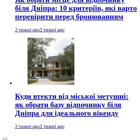
біля Дніпра: 10 критеріїв, які варто
перевірити перед бронюванням
2 тижні ago
2 тижні ago
Куди втекти від міської метушні:
як обрати базу відпочинку біля
Дніпра для ідеального вікенду
2 тижні ago
2 тижні ago