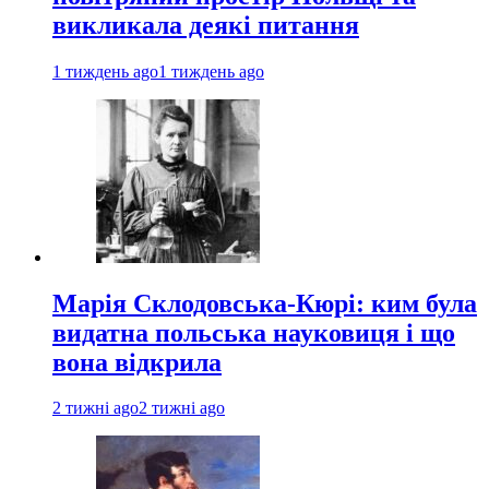
викликала деякі питання
1 тиждень ago
1 тиждень ago
Марія Склодовська-Кюрі: ким була
видатна польська науковиця і що
вона відкрила
2 тижні ago
2 тижні ago