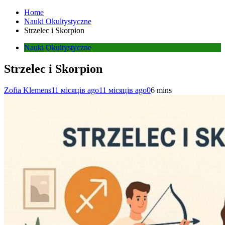
Home
Nauki Okultystyczne
Strzelec i Skorpion
Nauki Okultystyczne
Strzelec i Skorpion
Zofia Klemens
11 місяців ago
11 місяців ago
0
6 mins