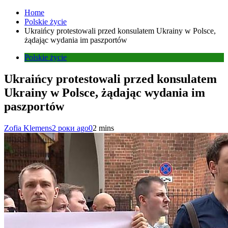
Home
Polskie życie
Ukraińcy protestowali przed konsulatem Ukrainy w Polsce,
żądając wydania im paszportów
Polskie życie
Ukraińcy protestowali przed konsulatem
Ukrainy w Polsce, żądając wydania im
paszportów
Zofia Klemens
2 роки ago
0
2 mins