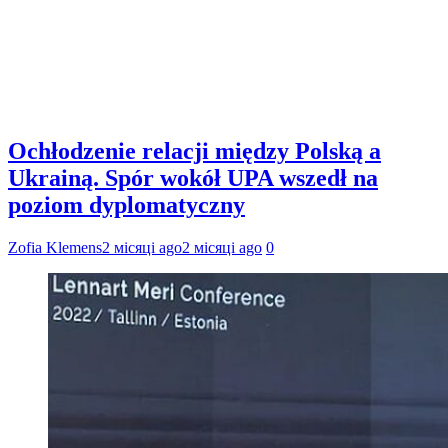
Ochłodzenie relacji między Polską a
Ukrainą. Spór wokół UPA wszedł na
poziom dyplomatyczny
Zofia Klemens
2 місяці ago
2 місяці ago
0