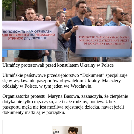
Ukraińcy protestowali przed konsulatem Ukrainy w Polsce
Ukraińskie państwowe przedsiębiorstwo “Dokument” specjalizuje
się w wydawaniu paszportów obywatelom Ukrainy. Ma cztery
oddziały w Polsce, w tym jeden we Wrocławiu.
Organizatorka protestu, Maryna Basowa, zaznaczyła, że cierpienie
dotyka nie tylko mężczyzn, ale i całe rodziny, ponieważ bez
paszportu męża nie jest możliwa rejestracja dziecka, nawet jeżeli
dokumenty matki są w porządku.