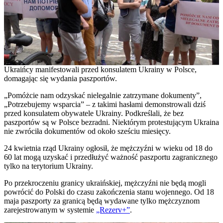
Ukraińcy manifestowali przed konsulatem Ukrainy w Polsce,
domagając się wydania paszportów.
„Pomóżcie nam odzyskać nielegalnie zatrzymane dokumenty”,
„Potrzebujemy wsparcia” – z takimi hasłami demonstrowali dziś
przed konsulatem obywatele Ukrainy. Podkreślali, że bez
paszportów są w Polsce bezradni. Niektórym protestującym Ukraina
nie zwróciła dokumentów od około sześciu miesięcy.
24 kwietnia rząd Ukrainy ogłosił, że mężczyźni w wieku od 18 do
60 lat mogą uzyskać i przedłużyć ważność paszportu zagranicznego
tylko na terytorium Ukrainy.
Po przekroczeniu granicy ukraińskiej, mężczyźni nie będą mogli
powrócić do Polski do czasu zakończenia stanu wojennego. Od 18
maja paszporty za granicą będą wydawane tylko mężczyznom
zarejestrowanym w systemie
„Rezerv+”
.