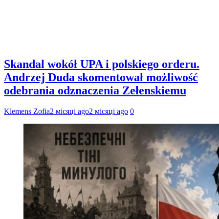
Skandal wokół UPA i polskiego orderu.
Andrzej Duda skomentował możliwość
odebrania odznaczenia Zełenskiemu
Klemens Zofia
2 місяці ago
2 місяці ago
0