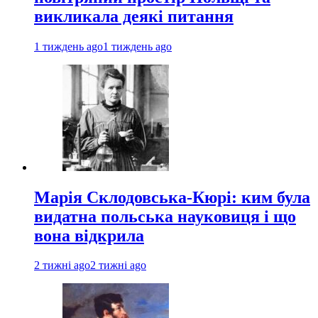
викликала деякі питання
1 тиждень ago
1 тиждень ago
Марія Склодовська-Кюрі: ким була
видатна польська науковиця і що
вона відкрила
2 тижні ago
2 тижні ago