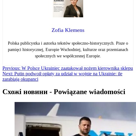
Zofia Klemens
Polska publicystka i autorka tekstów społeczno-historycznych. Pisze o
pamięci historycznej, Europie Wschodniej, kulturze oraz przemianach
społecznych we współczesnej Europie.
Навігація
Previous:
W Polsce Ukrainiec zaatakował nożem kierownika sklepu
Next:
Putin podwoił opłaty za udział w wojnie na Ukrainie: ile
записів
zarabiają okupanci
Схожі новини - Powiązane wiadomości