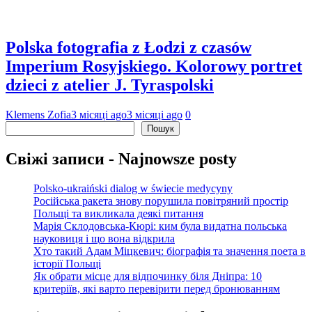
Polska fotografia z Łodzi z czasów
Imperium Rosyjskiego. Kolorowy portret
dzieci z atelier J. Tyraspolski
Klemens Zofia
3 місяці ago
3 місяці ago
0
Пошук
Пошук
Свіжі записи - Najnowsze posty
Polsko-ukraiński dialog w świecie medycyny
Російська ракета знову порушила повітряний простір
Польщі та викликала деякі питання
Марія Склодовська-Кюрі: ким була видатна польська
науковиця і що вона відкрила
Хто такий Адам Міцкевич: біографія та значення поета в
історії Польщі
Як обрати місце для відпочинку біля Дніпра: 10
критеріїв, які варто перевірити перед бронюванням