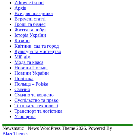
Zdrowie i sport
Архів
Все для праздника
Втрачені статті
Гроші та бізнес
Життя та побут
Історія України
Казино
Квітник, сад та город
Культура та мистецтво
Мій дім
Мода та краса
Новини Польщі
Новини України
Політика
Польща – Polska
Смачно
Смачно та корисно
Суспільство та право
Техніка та технології
Транспорт та логістика
Угорщина
Newsmatic - News WordPress Theme 2026. Powered By
BlazeThemes
.