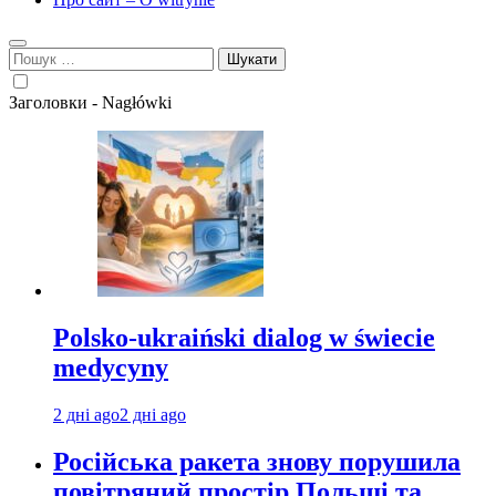
Пошук:
Заголовки - Nagłówki
Polsko-ukraiński dialog w świecie
medycyny
2 дні ago
2 дні ago
Російська ракета знову порушила
повітряний простір Польщі та