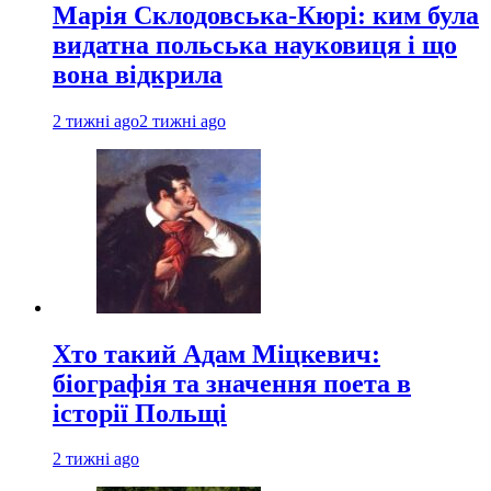
Марія Склодовська-Кюрі: ким була
видатна польська науковиця і що
вона відкрила
2 тижні ago
2 тижні ago
Хто такий Адам Міцкевич:
біографія та значення поета в
історії Польщі
2 тижні ago