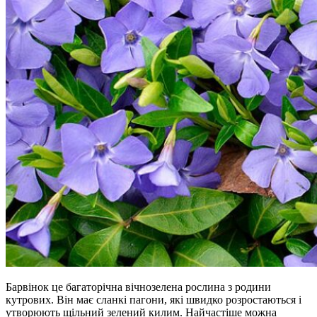
Барвінок це багаторічна вічнозелена рослина з родини
кутрових. Він має сланкі пагони, які швидко розростаються і
утворюють щільний зелений килим. Найчастіше можна