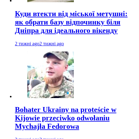
Куди втекти від міської метушні:
як обрати базу відпочинку біля
Дніпра для ідеального вікенду
2 тижні ago
2 тижні ago
Bohater Ukrainy na proteście w
Kijowie przeciwko odwołaniu
Mychajła Fedorowa