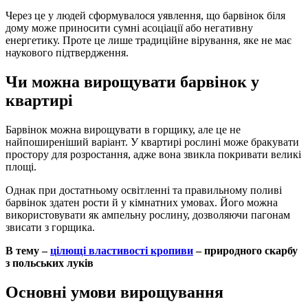
Через це у людей сформувалося уявлення, що барвінок біля
дому може приносити сумні асоціації або негативну
енергетику. Проте це лише традиційне вірування, яке не має
наукового підтвердження.
Чи можна вирощувати барвінок у
квартирі
Барвінок можна вирощувати в горщику, але це не
найпоширеніший варіант. У квартирі рослині може бракувати
простору для розростання, адже вона звикла покривати великі
площі.
Однак при достатньому освітленні та правильному поливі
барвінок здатен рости й у кімнатних умовах. Його можна
використовувати як ампельну рослину, дозволяючи пагонам
звисати з горщика.
В тему –
цілющі властивості кропиви
– природного скарбу
з польських луків
Основні умови вирощування