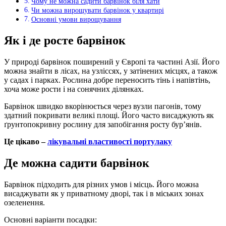
Чому не можна садити барвінок біля хати
Чи можна вирощувати барвінок у квартирі
Основні умови вирощування
Як і де росте барвінок
У природі барвінок поширений у Європі та частині Азії. Його
можна знайти в лісах, на узліссях, у затінених місцях, а також
у садах і парках. Рослина добре переносить тінь і напівтінь,
хоча може рости і на сонячних ділянках.
Барвінок швидко вкорінюється через вузли пагонів, тому
здатний покривати великі площі. Його часто висаджують як
ґрунтопокривну рослину для запобігання росту бур’янів.
Це цікаво –
лікувальні властивості портулаку
Де можна садити барвінок
Барвінок підходить для різних умов і місць. Його можна
висаджувати як у приватному дворі, так і в міських зонах
озеленення.
Основні варіанти посадки: