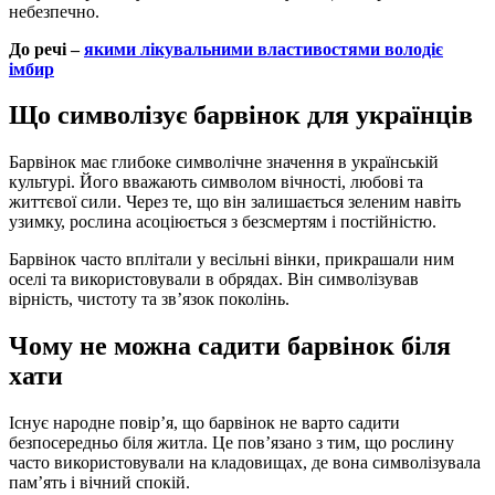
небезпечно.
До речі –
якими лікувальними властивостями володіє
імбир
Що символізує барвінок для українців
Барвінок має глибоке символічне значення в українській
культурі. Його вважають символом вічності, любові та
життєвої сили. Через те, що він залишається зеленим навіть
узимку, рослина асоціюється з безсмертям і постійністю.
Барвінок часто вплітали у весільні вінки, прикрашали ним
оселі та використовували в обрядах. Він символізував
вірність, чистоту та зв’язок поколінь.
Чому не можна садити барвінок біля
хати
Існує народне повір’я, що барвінок не варто садити
безпосередньо біля житла. Це пов’язано з тим, що рослину
часто використовували на кладовищах, де вона символізувала
пам’ять і вічний спокій.