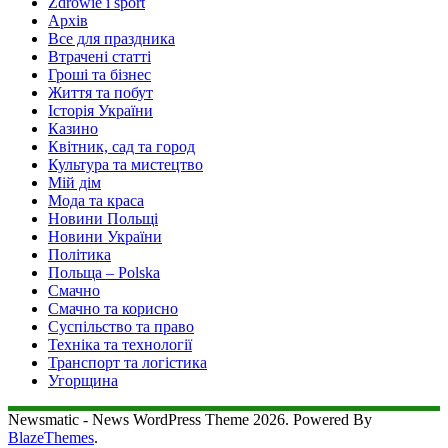
Zdrowie i sport
Архів
Все для праздника
Втрачені статті
Гроші та бізнес
Життя та побут
Історія України
Казино
Квітник, сад та город
Культура та мистецтво
Мій дім
Мода та краса
Новини Польщі
Новини України
Політика
Польща – Polska
Смачно
Смачно та корисно
Суспільство та право
Техніка та технології
Транспорт та логістика
Угорщина
Newsmatic - News WordPress Theme 2026. Powered By
BlazeThemes
.