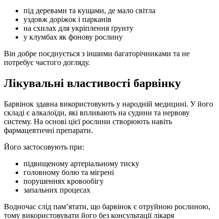
під деревами та кущами, де мало світла
уздовж доріжок і парканів
на схилах для укріплення ґрунту
у клумбах як фонову рослину
Він добре поєднується з іншими багаторічниками та не
потребує частого догляду.
Лікувальні властивості барвінку
Барвінок здавна використовують у народній медицині. У його
складі є алкалоїди, які впливають на судини та нервову
систему. На основі цієї рослини створюють навіть
фармацевтичні препарати.
Його застосовують при:
підвищеному артеріальному тиску
головному болю та мігрені
порушеннях кровообігу
запальних процесах
Водночас слід пам’ятати, що барвінок є отруйною рослиною,
тому використовувати його без консультації лікаря