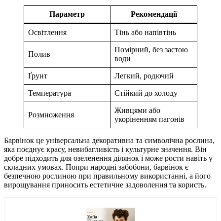
Параметр
Рекомендації
Освітлення
Тінь або напівтінь
Помірний, без застою
Полив
води
Ґрунт
Легкий, родючий
Температура
Стійкий до холоду
Живцями або
Розмноження
укоріненням пагонів
Барвінок це універсальна декоративна та символічна рослина,
яка поєднує красу, невибагливість і культурне значення. Він
добре підходить для озеленення ділянок і може рости навіть у
складних умовах. Попри народні забобони, барвінок є
безпечною рослиною при правильному використанні, а його
вирощування приносить естетичне задоволення та користь.