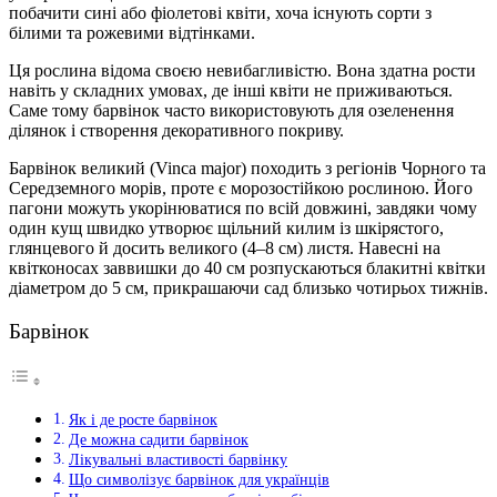
побачити сині або фіолетові квіти, хоча існують сорти з
білими та рожевими відтінками.
Ця рослина відома своєю невибагливістю. Вона здатна рости
навіть у складних умовах, де інші квіти не приживаються.
Саме тому барвінок часто використовують для озеленення
ділянок і створення декоративного покриву.
Барвінок великий (Vinca major) походить з регіонів Чорного та
Середземного морів, проте є морозостійкою рослиною. Його
пагони можуть укорінюватися по всій довжині, завдяки чому
один кущ швидко утворює щільний килим із шкірястого,
глянцевого й досить великого (4–8 см) листя. Навесні на
квітконосах заввишки до 40 см розпускаються блакитні квітки
діаметром до 5 см, прикрашаючи сад близько чотирьох тижнів.
Барвінок
Як і де росте барвінок
Де можна садити барвінок
Лікувальні властивості барвінку
Що символізує барвінок для українців