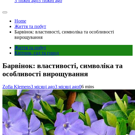
3 тижні ago
3 тижні ago
Home
Життя та побут
Барвінок: властивості, символіка та особливості
вирощування
Життя та побут
Квітник, сад та город
Барвінок: властивості, символіка та
особливості вирощування
Zofia Klemens
3 місяці ago
3 місяці ago
0
6 mins