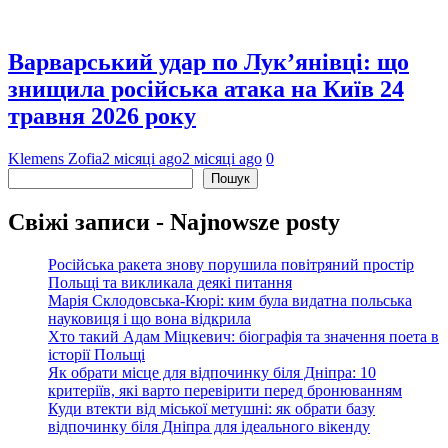
Варварський удар по Лук’янівці: що
знищила російська атака на Київ 24
травня 2026 року
Klemens Zofia
2 місяці ago
2 місяці ago
0
Пошук
Пошук
Свіжі записи - Najnowsze posty
Російська ракета знову порушила повітряний простір
Польщі та викликала деякі питання
Марія Склодовська-Кюрі: ким була видатна польська
науковиця і що вона відкрила
Хто такий Адам Міцкевич: біографія та значення поета в
історії Польщі
Як обрати місце для відпочинку біля Дніпра: 10
критеріїв, які варто перевірити перед бронюванням
Куди втекти від міської метушні: як обрати базу
відпочинку біля Дніпра для ідеального вікенду