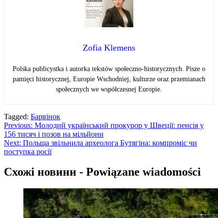
Zofia Klemens
Polska publicystka i autorka tekstów społeczno-historycznych. Pisze o
pamięci historycznej, Europie Wschodniej, kulturze oraz przemianach
społecznych we współczesnej Europie.
Tagged:
Барвінок
Навігація
Previous:
Молодий український прокурор у Швеції: пенсія у
156 тисяч і позов на мільйони
записів
Next:
Польща звільнила археолога Бутягіна: компроміс чи
поступка росії
Схожі новини - Powiązane wiadomości