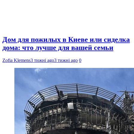
Дом для пожилых в Киеве или сиделка
дома: что лучше для вашей семьи
Zofia Klemens
3 тижні ago
3 тижні ago
0