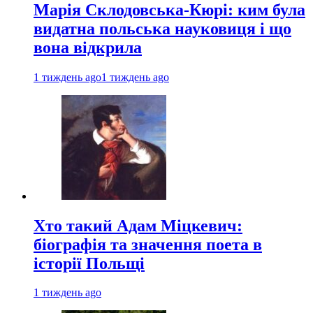
Марія Склодовська-Кюрі: ким була
видатна польська науковиця і що
вона відкрила
1 тиждень ago
1 тиждень ago
Хто такий Адам Міцкевич:
біографія та значення поета в
історії Польщі
1 тиждень ago