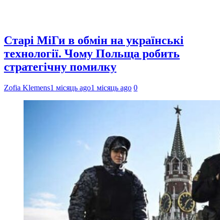
Старі МіГи в обмін на українські
технології. Чому Польща робить
стратегічну помилку
Zofia Klemens
1 місяць ago
1 місяць ago
0