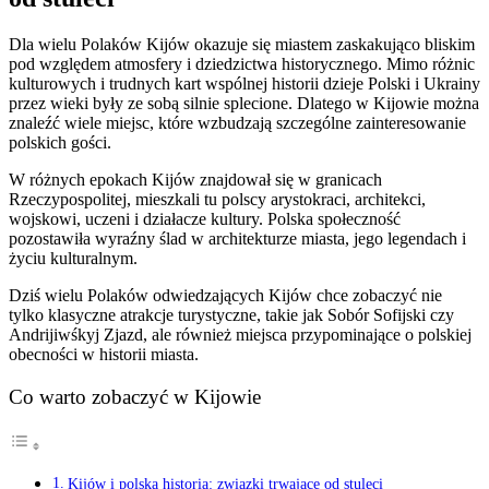
Dla wielu Polaków Kijów okazuje się miastem zaskakująco bliskim
pod względem atmosfery i dziedzictwa historycznego. Mimo różnic
kulturowych i trudnych kart wspólnej historii dzieje Polski i Ukrainy
przez wieki były ze sobą silnie splecione. Dlatego w Kijowie można
znaleźć wiele miejsc, które wzbudzają szczególne zainteresowanie
polskich gości.
W różnych epokach Kijów znajdował się w granicach
Rzeczypospolitej, mieszkali tu polscy arystokraci, architekci,
wojskowi, uczeni i działacze kultury. Polska społeczność
pozostawiła wyraźny ślad w architekturze miasta, jego legendach i
życiu kulturalnym.
Dziś wielu Polaków odwiedzających Kijów chce zobaczyć nie
tylko klasyczne atrakcje turystyczne, takie jak Sobór Sofijski czy
Andrijiwśkyj Zjazd, ale również miejsca przypominające o polskiej
obecności w historii miasta.
Co warto zobaczyć w Kijowie
Kijów i polska historia: związki trwające od stuleci