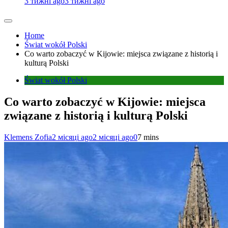
3 тижні ago
3 тижні ago
Home
Świat wokół Polski
Co warto zobaczyć w Kijowie: miejsca związane z historią i
kulturą Polski
Świat wokół Polski
Co warto zobaczyć w Kijowie: miejsca
związane z historią i kulturą Polski
Klemens Zofia
2 місяці ago
2 місяці ago
0
7 mins