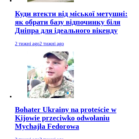
Куди втекти від міської метушні:
як обрати базу відпочинку біля
Дніпра для ідеального вікенду
2 тижні ago
2 тижні ago
Bohater Ukrainy na proteście w
Kijowie przeciwko odwołaniu
Mychajła Fedorowa