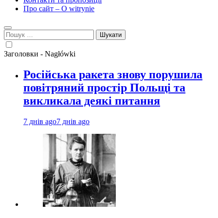
Про сайт – O witrynie
Пошук:
Заголовки - Nagłówki
Російська ракета знову порушила
повітряний простір Польщі та
викликала деякі питання
7 днів ago
7 днів ago