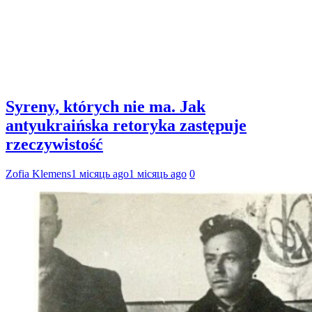
Syreny, których nie ma. Jak
antyukraińska retoryka zastępuje
rzeczywistość
Zofia Klemens
1 місяць ago
1 місяць ago
0