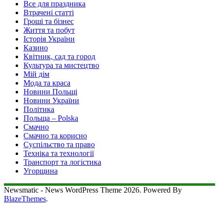
Все для праздника
Втрачені статті
Гроші та бізнес
Життя та побут
Історія України
Казино
Квітник, сад та город
Культура та мистецтво
Мій дім
Мода та краса
Новини Польщі
Новини України
Політика
Польща – Polska
Смачно
Смачно та корисно
Суспільство та право
Техніка та технології
Транспорт та логістика
Угорщина
Newsmatic - News WordPress Theme 2026. Powered By
BlazeThemes
.