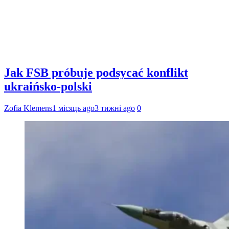
Jak FSB próbuje podsycać konflikt
ukraińsko-polski
Zofia Klemens
1 місяць ago
3 тижні ago
0