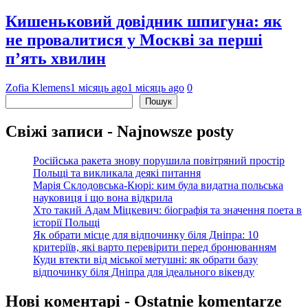
Кишеньковий довідник шпигуна: як
не провалитися у Москві за перші
п’ять хвилин
Zofia Klemens
1 місяць ago
1 місяць ago
0
Пошук
Пошук
Свіжі записи - Najnowsze posty
Російська ракета знову порушила повітряний простір
Польщі та викликала деякі питання
Марія Склодовська-Кюрі: ким була видатна польська
науковиця і що вона відкрила
Хто такий Адам Міцкевич: біографія та значення поета в
історії Польщі
Як обрати місце для відпочинку біля Дніпра: 10
критеріїв, які варто перевірити перед бронюванням
Куди втекти від міської метушні: як обрати базу
відпочинку біля Дніпра для ідеального вікенду
Нові коментарі - Ostatnie komentarze