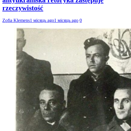
rzeczywistość
Zofia Klemens
1 місяць ago
1 місяць ago
0