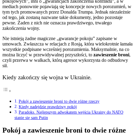
pokojowych”, inni o „gwarancjach zakończenia konfliktu”, a w
mediach ponownie pojawiają się koncepcje nowych porozumień, w
tym tych promowanych przez Donalda Trumpa. Jednak niezależnie
od tego, jak zostaną nazwane takie dokumenty, jedno pozostaje
pewne. Żaden z nich nie oznacza prawdziwego, trwałego
zakończenia wojny.
Nie istnieją żadne magiczne „gwarancje pokoju” zapisane w
umowach. Zwłaszcza w relacjach z Rosją, która wielokrotnie łamała
wszystkie podpisane wcześniej porozumienia. Maksymalnie, na co
można liczyć w przewidywalnej przyszłości, to
zawieszenie broni
,
czyli przerwa w walkach, którą agresor wykorzysta do odbudowy
sił.
Kiedy zakończy się wojna w Ukrainie.
Pokój a zawieszenie broni to dwie różne rzeczy
Kiedy nadejdzie prawdziwy pokój
Paradoks. Najlepszym adwokatem wejścia Ukrainy do NATO
stanie się sam Putin
Pokój a zawieszenie broni to dwie różne