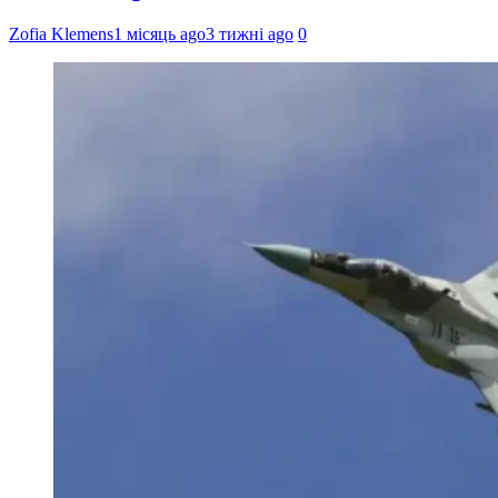
Zofia Klemens
1 місяць ago
3 тижні ago
0