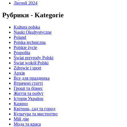
Лютий 2024
Рубрики - Kategorie
Kultura polska
Nauki Okultystyczne
Poland
Polska techniczna
Polskie życie
Pospolita
Świat przyrody Polski
Świat wokół Polski
Zdrowie i sport
Архів
Все для праздника
Втрачені статті
Гроші та бізнес
Життя та побут
Історія України
Казино
Квітник, сад та город
Культура та мистецтво
Мій дім
Мода та краса