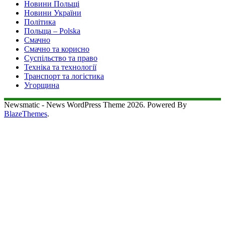
Новини Польщі
Новини України
Політика
Польща – Polska
Смачно
Смачно та корисно
Суспільство та право
Техніка та технології
Транспорт та логістика
Угорщина
Newsmatic - News WordPress Theme 2026. Powered By
BlazeThemes
.