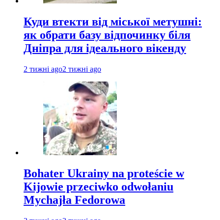
Куди втекти від міської метушні:
як обрати базу відпочинку біля
Дніпра для ідеального вікенду
2 тижні ago
2 тижні ago
Bohater Ukrainy na proteście w
Kijowie przeciwko odwołaniu
Mychajła Fedorowa