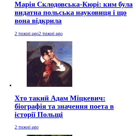
Марія Склодовська-Кюрі: ким була
видатна польська науковиця і що
вона відкрила
2 тижні ago
2 тижні ago
Хто такий Адам Міцкевич:
біографія та значення поета в
історії Польщі
2 тижні ago