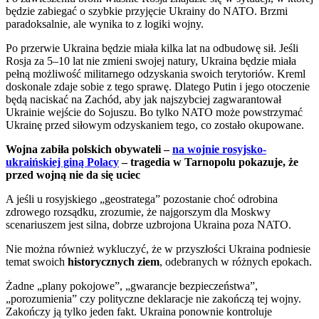
będzie zabiegać o szybkie przyjęcie Ukrainy do NATO. Brzmi
paradoksalnie, ale wynika to z logiki wojny.
Po przerwie Ukraina będzie miała kilka lat na odbudowę sił. Jeśli
Rosja za 5–10 lat nie zmieni swojej natury, Ukraina będzie miała
pełną możliwość militarnego odzyskania swoich terytoriów. Kreml
doskonale zdaje sobie z tego sprawę. Dlatego Putin i jego otoczenie
będą naciskać na Zachód, aby jak najszybciej zagwarantował
Ukrainie wejście do Sojuszu. Bo tylko NATO może powstrzymać
Ukrainę przed siłowym odzyskaniem tego, co zostało okupowane.
Wojna zabiła polskich obywateli –
na wojnie rosyjsko-
ukraińskiej giną Polacy
– tragedia w Tarnopolu pokazuje, że
przed wojną nie da się uciec
A jeśli u rosyjskiego „geostratega” pozostanie choć odrobina
zdrowego rozsądku, zrozumie, że najgorszym dla Moskwy
scenariuszem jest silna, dobrze uzbrojona Ukraina poza NATO.
Nie można również wykluczyć, że w przyszłości Ukraina podniesie
temat swoich
historycznych ziem
, odebranych w różnych epokach.
Żadne „plany pokojowe”, „gwarancje bezpieczeństwa”,
„porozumienia” czy polityczne deklaracje nie zakończą tej wojny.
Zakończy ją tylko jeden fakt. Ukraina ponownie kontroluje