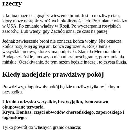
rzeczy
Ukraina może osiągnąć zawieszenie broni. Jest to możliwy etap,
który może nastąpić w różnych okolicznościach. Po zmianie władzy
w USA. Po zmianie władzy w Rosji. Po wyczerpaniu rosyjskich
zasobów. Lub wtedy, gdy Zachód uzna, że czas na pauzę.
Jednak zawieszenie broni nie oznacza końca wojny. Nie oznacza
końca rosyjskiej agresji ani końca zagrożenia. Rosja łamała
wszystkie umowy, które sama podpisała. Złamała Memorandum
Budapeszteńskie, umowy o nienaruszalności granic, porozumienia
mińskie. Oczekiwanie, że tym razem będzie inaczej, to czysta iluzja.
Kiedy nadejdzie prawdziwy pokój
Prawdziwy, długotrwały pokój będzie możliwy tylko w jednym
przypadku.
Ukraina odzyska wszystkie, bez wyjątku, tymczasowo
okupowane terytoria.
Krym, Donbas, części obwodów chersońskiego, zaporoskiego i
ługańskiego.
Tylko powrót do własnych granic oznacza: