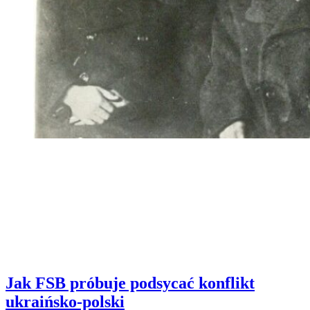
Jak FSB próbuje podsycać konflikt
ukraińsko-polski