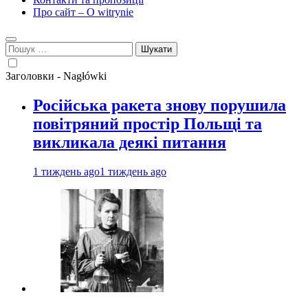
Про сайт – O witrynie
Пошук:
Заголовки - Nagłówki
Російська ракета знову порушила
повітряний простір Польщі та
викликала деякі питання
1 тиждень ago
1 тиждень ago