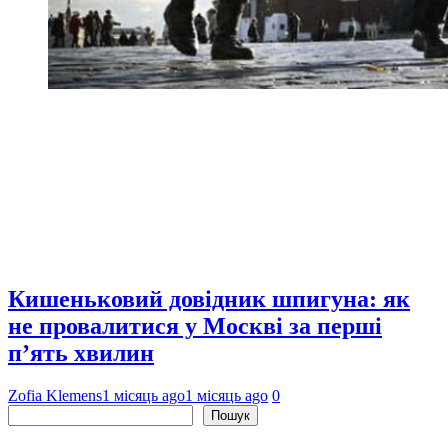
Кишеньковий довідник шпигуна: як
не провалитися у Москві за перші
п’ять хвилин
Zofia Klemens
1 місяць ago
1 місяць ago
0
Пошук
Пошук