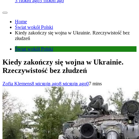
3 тижні ago
3 тижні ago
Home
Świat wokół Polski
Kiedy zakończy się wojna w Ukrainie. Rzeczywistość bez
złudzeń
Świat wokół Polski
Kiedy zakończy się wojna w Ukrainie.
Rzeczywistość bez złudzeń
Zofia Klemens
8 місяців ago
8 місяців ago
0
7 mins