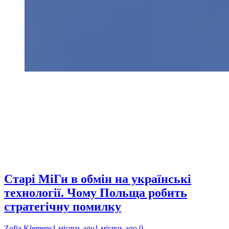
Старі МіГи в обмін на українські
технології. Чому Польща робить
стратегічну помилку
Zofia Klemens
1 місяць ago
1 місяць ago
0