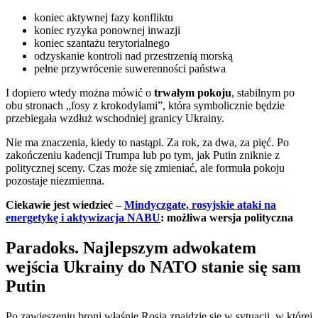
koniec aktywnej fazy konfliktu
koniec ryzyka ponownej inwazji
koniec szantażu terytorialnego
odzyskanie kontroli nad przestrzenią morską
pełne przywrócenie suwerenności państwa
I dopiero wtedy można mówić o
trwałym pokoju
, stabilnym po
obu stronach „fosy z krokodylami”, która symbolicznie będzie
przebiegała wzdłuż wschodniej granicy Ukrainy.
Nie ma znaczenia, kiedy to nastąpi. Za rok, za dwa, za pięć. Po
zakończeniu kadencji Trumpa lub po tym, jak Putin zniknie z
politycznej sceny. Czas może się zmieniać, ale formuła pokoju
pozostaje niezmienna.
Ciekawie jest wiedzieć –
Mindyczgate, rosyjskie ataki na
energetykę i aktywizacja NABU
: możliwa wersja polityczna
Paradoks. Najlepszym adwokatem
wejścia Ukrainy do NATO stanie się sam
Putin
Po zawieszeniu broni właśnie Rosja znajdzie się w sytuacji, w której