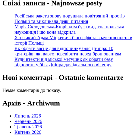
Свіжі записи - Najnowsze posty
Російська ракета знову порушила повітряний простір
Польщі та викликала деякі питання
Марія Склодовська-Кюрі: ким була видатна польська
науковиця і що вона відкрила
Хто такий Адам Міцкевич: біографія та значення поета в
історії Польщі
Як обрати місце для відпочинку біля Дніпра: 10
критеріїв, які варто перевірити перед бронюванням
Куди втекти від міської метушні: як обрати базу
відпочинку біля Дніпра для ідеального вікенду
Нові коментарі - Ostatnie komentarze
Немає коментарів до показу.
Архів - Archiwum
Липень 2026
Червень 2026
Травень 2026
Квітень 2026