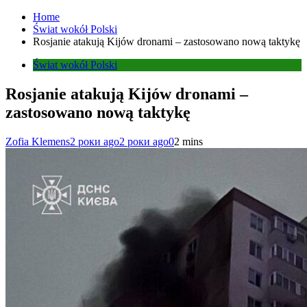
Home
Świat wokół Polski
Rosjanie atakują Kijów dronami – zastosowano nową taktykę
Świat wokół Polski
Rosjanie atakują Kijów dronami –
zastosowano nową taktykę
Zofia Klemens
2 роки ago
2 роки ago
0
2 mins