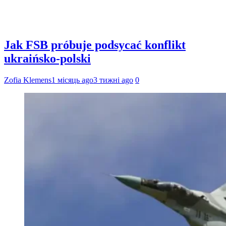
Jak FSB próbuje podsycać konflikt
ukraińsko-polski
Zofia Klemens
1 місяць ago
3 тижні ago
0