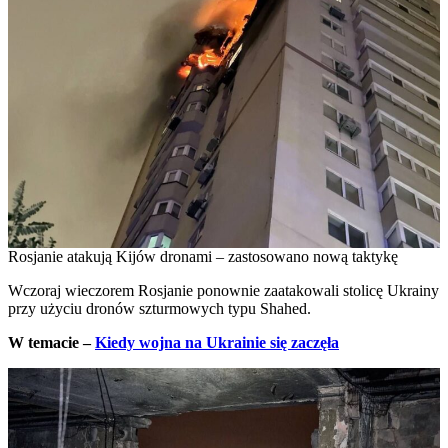
Rosjanie atakują Kijów dronami – zastosowano nową taktykę
Wczoraj wieczorem Rosjanie ponownie zaatakowali stolicę Ukrainy
przy użyciu dronów szturmowych typu Shahed.
W temacie –
Kiedy wojna na Ukrainie się zaczęła