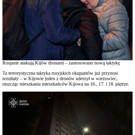
Rosjanie atakują Kijów dronami – zastosowano nową taktykę
Ta terrorystyczna taktyka rosyjskich okupantów już przynosi
rezultaty – w Kijowie jeden z dronów uderzył w wieżowiec,
niszcząc mieszkania mieszkańców Kijowa na 16., 17. i 18. piętrze.