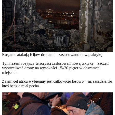
Rosjanie atakują Kijów dronami – zastosowano nową taktykę
Tym razem rosyjscy terroryści zastosowali nową taktykę – zaczęli
wystrzeliwać drony na wysokości 15–20 pięter w obszarach
miejskich.
Zatem cel ataku wybierany jest całkowicie losowo – na zasadzie, że
ktoś będzie miał pecha.