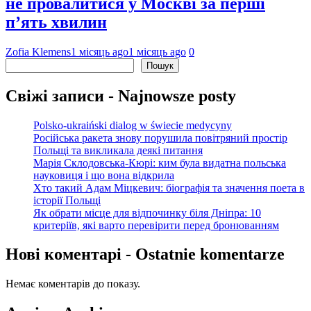
не провалитися у Москві за перші
п’ять хвилин
Zofia Klemens
1 місяць ago
1 місяць ago
0
Пошук
Пошук
Свіжі записи - Najnowsze posty
Polsko-ukraiński dialog w świecie medycyny
Російська ракета знову порушила повітряний простір
Польщі та викликала деякі питання
Марія Склодовська-Кюрі: ким була видатна польська
науковиця і що вона відкрила
Хто такий Адам Міцкевич: біографія та значення поета в
історії Польщі
Як обрати місце для відпочинку біля Дніпра: 10
критеріїв, які варто перевірити перед бронюванням
Нові коментарі - Ostatnie komentarze
Немає коментарів до показу.