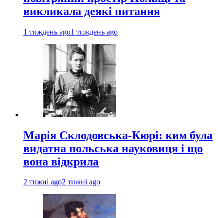
викликала деякі питання
1 тиждень ago
1 тиждень ago
Марія Склодовська-Кюрі: ким була
видатна польська науковиця і що
вона відкрила
2 тижні ago
2 тижні ago