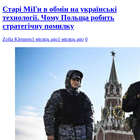
Старі МіГи в обмін на українські
технології. Чому Польща робить
стратегічну помилку
Zofia Klemens
1 місяць ago
1 місяць ago
0