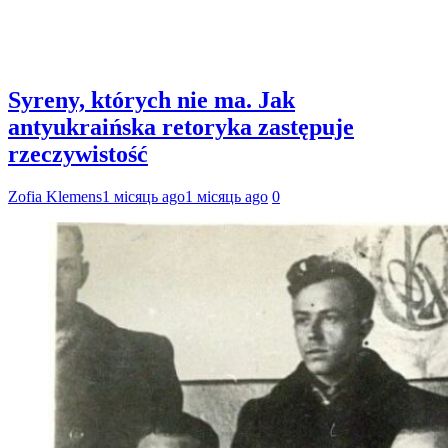
Syreny, których nie ma. Jak
antyukraińska retoryka zastępuje
rzeczywistość
Zofia Klemens
1 місяць ago
1 місяць ago
0