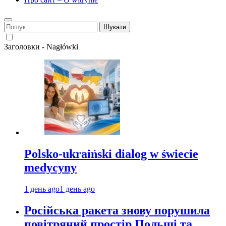
Пошук:
Заголовки - Nagłówki
Polsko-ukraiński dialog w świecie
medycyny
1 день ago
1 день ago
Російська ракета знову порушила
повітряний простір Польщі та