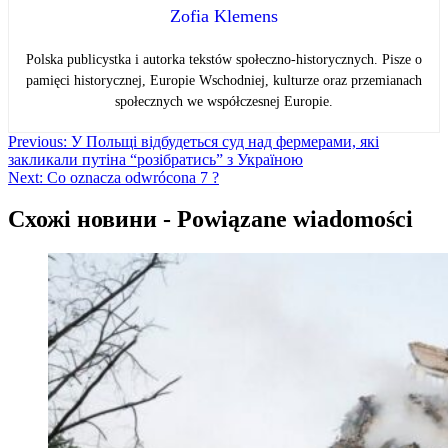
Zofia Klemens
Polska publicystka i autorka tekstów społeczno-historycznych. Pisze o
pamięci historycznej, Europie Wschodniej, kulturze oraz przemianach
społecznych we współczesnej Europie.
Навігація
Previous:
У Польщі відбудеться суд над фермерами, які
закликали путіна “розібратись” з Україною
записів
Next:
Co oznacza odwrócona 7 ?
Схожі новини - Powiązane wiadomości