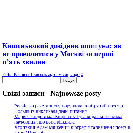
Кишеньковий довідник шпигуна: як
не провалитися у Москві за перші
п’ять хвилин
Zofia Klemens
1 місяць ago
1 місяць ago
0
Пошук
Пошук
Свіжі записи - Najnowsze posty
Російська ракета знову порушила повітряний простір
Польщі та викликала деякі питання
Марія Склодовська-Кюрі: ким була видатна польська
науковиця і що вона відкрила
Хто такий Адам Міцкевич: біографія та значення поета в
історії Польщі