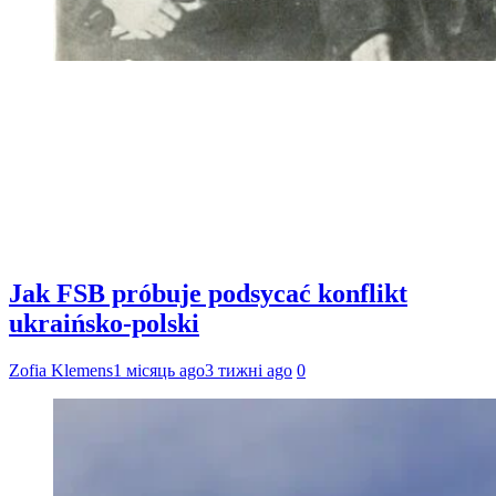
Jak FSB próbuje podsycać konflikt
ukraińsko-polski
Zofia Klemens
1 місяць ago
3 тижні ago
0