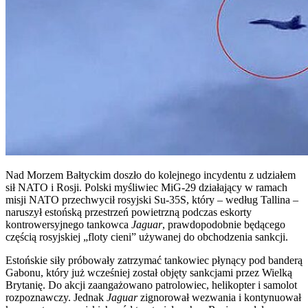
Nad Morzem Bałtyckim doszło do kolejnego incydentu z udziałem
sił NATO i Rosji. Polski myśliwiec MiG-29 działający w ramach
misji NATO przechwycił rosyjski Su-35S, który – według Tallina –
naruszył estońską przestrzeń powietrzną podczas eskorty
kontrowersyjnego tankowca
Jaguar
, prawdopodobnie będącego
częścią rosyjskiej „floty cieni” używanej do obchodzenia sankcji.
Estońskie siły próbowały zatrzymać tankowiec płynący pod banderą
Gabonu, który już wcześniej został objęty sankcjami przez Wielką
Brytanię. Do akcji zaangażowano patrolowiec, helikopter i samolot
rozpoznawczy. Jednak
Jaguar
zignorował wezwania i kontynuował