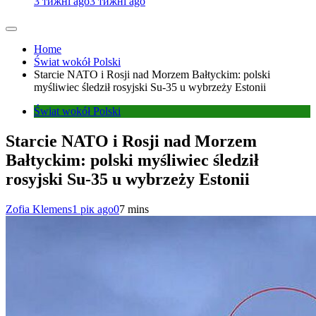
3 тижні ago
3 тижні ago
Home
Świat wokół Polski
Starcie NATO i Rosji nad Morzem Bałtyckim: polski
myśliwiec śledził rosyjski Su-35 u wybrzeży Estonii
Świat wokół Polski
Starcie NATO i Rosji nad Morzem
Bałtyckim: polski myśliwiec śledził
rosyjski Su-35 u wybrzeży Estonii
Zofia Klemens
1 рік ago
0
7 mins