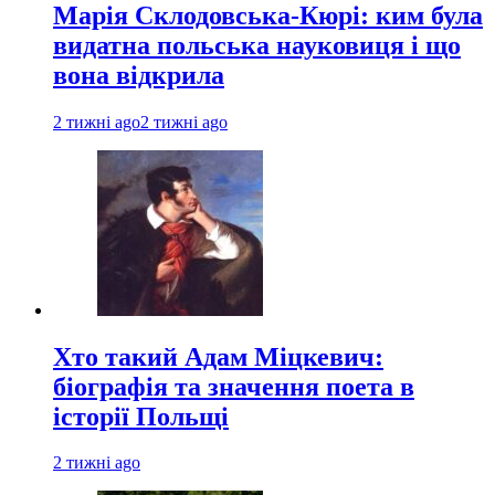
Марія Склодовська-Кюрі: ким була
видатна польська науковиця і що
вона відкрила
2 тижні ago
2 тижні ago
Хто такий Адам Міцкевич:
біографія та значення поета в
історії Польщі
2 тижні ago