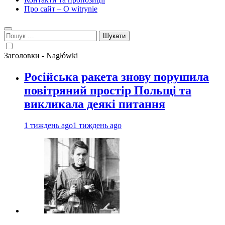
Про сайт – O witrynie
Пошук:
Заголовки - Nagłówki
Російська ракета знову порушила
повітряний простір Польщі та
викликала деякі питання
1 тиждень ago
1 тиждень ago