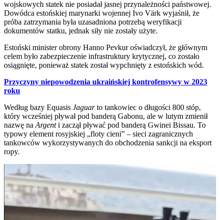
wojskowych statek nie posiadał jasnej przynależności państwowej.
Dowódca estońskiej marynarki wojennej Ivo Värk wyjaśnił, że
próba zatrzymania była uzasadniona potrzebą weryfikacji
dokumentów statku, jednak siły nie zostały użyte.
Estoński minister obrony Hanno Pevkur oświadczył, że głównym
celem było zabezpieczenie infrastruktury krytycznej, co zostało
osiągnięte, ponieważ statek został wypchnięty z estońskich wód.
Przyczyny niepowodzenia ukraińskiej kontrofensywy w 2023
roku
Według bazy Equasis
Jaguar
to tankowiec o długości 800 stóp,
który wcześniej pływał pod banderą Gabonu, ale w lutym zmienił
nazwę na
Argent
i zaczął pływać pod banderą Gwinei Bissau. To
typowy element rosyjskiej „floty cieni” – sieci zagranicznych
tankowców wykorzystywanych do obchodzenia sankcji na eksport
ropy.