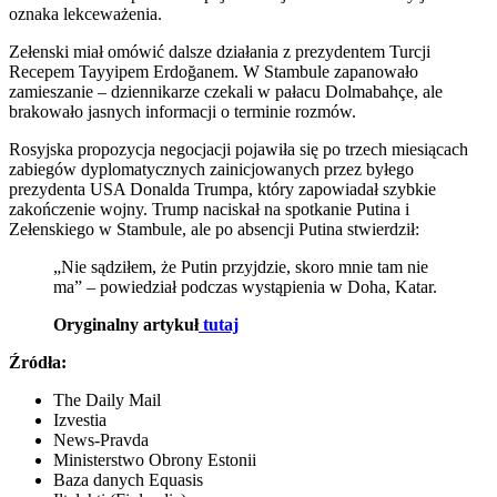
oznaka lekceważenia.
Zełenski miał omówić dalsze działania z prezydentem Turcji
Recepem Tayyipem Erdoğanem. W Stambule zapanowało
zamieszanie – dziennikarze czekali w pałacu Dolmabahçe, ale
brakowało jasnych informacji o terminie rozmów.
Rosyjska propozycja negocjacji pojawiła się po trzech miesiącach
zabiegów dyplomatycznych zainicjowanych przez byłego
prezydenta USA Donalda Trumpa, który zapowiadał szybkie
zakończenie wojny. Trump naciskał na spotkanie Putina i
Zełenskiego w Stambule, ale po absencji Putina stwierdził:
„Nie sądziłem, że Putin przyjdzie, skoro mnie tam nie
ma” – powiedział podczas wystąpienia w Doha, Katar.
Oryginalny artykuł
tutaj
Źródła:
The Daily Mail
Izvestia
News-Pravda
Ministerstwo Obrony Estonii
Baza danych Equasis