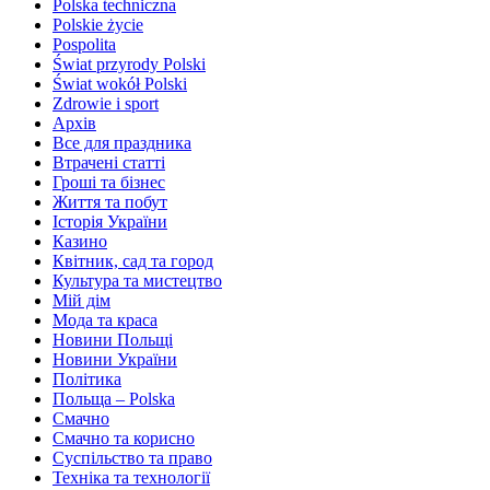
Polska techniczna
Polskie życie
Pospolita
Świat przyrody Polski
Świat wokół Polski
Zdrowie i sport
Архів
Все для праздника
Втрачені статті
Гроші та бізнес
Життя та побут
Історія України
Казино
Квітник, сад та город
Культура та мистецтво
Мій дім
Мода та краса
Новини Польщі
Новини України
Політика
Польща – Polska
Смачно
Смачно та корисно
Суспільство та право
Техніка та технології