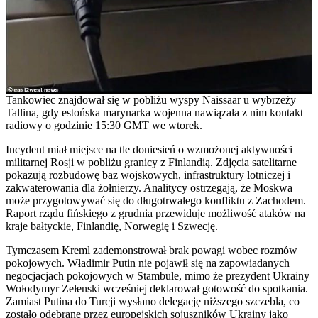
Tankowiec znajdował się w pobliżu wyspy Naissaar u wybrzeży
Tallina, gdy estońska marynarka wojenna nawiązała z nim kontakt
radiowy o godzinie 15:30 GMT we wtorek.
Incydent miał miejsce na tle doniesień o wzmożonej aktywności
militarnej Rosji w pobliżu granicy z Finlandią. Zdjęcia satelitarne
pokazują rozbudowę baz wojskowych, infrastruktury lotniczej i
zakwaterowania dla żołnierzy. Analitycy ostrzegają, że Moskwa
może przygotowywać się do długotrwałego konfliktu z Zachodem.
Raport rządu fińskiego z grudnia przewiduje możliwość ataków na
kraje bałtyckie, Finlandię, Norwegię i Szwecję.
Tymczasem Kreml zademonstrował brak powagi wobec rozmów
pokojowych. Władimir Putin nie pojawił się na zapowiadanych
negocjacjach pokojowych w Stambule, mimo że prezydent Ukrainy
Wołodymyr Zełenski wcześniej deklarował gotowość do spotkania.
Zamiast Putina do Turcji wysłano delegację niższego szczebla, co
zostało odebrane przez europejskich sojuszników Ukrainy jako