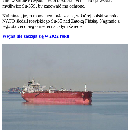
kurs w stronę rosyjskich wód terytorialnych, a Rosja wysłała
myśliwiec Su-35S, by zapewnić mu ochronę.
Kulminacyjnym momentem była scena, w której polski samolot
NATO śledził rosyjskiego Su-35 nad Zatoką Fińską. Nagranie z
tego starcia obiegło media na całym świecie.
Wojna nie zaczęła się w 2022 roku