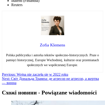
Iltalehti (Finlandia)
Reuters
Zofia Klemens
Polska publicystka i autorka tekstów społeczno-historycznych. Pisze o
pamięci historycznej, Europie Wschodniej, kulturze oraz przemianach
społecznych we współczesnej Europie.
Навігація
Previous:
Wojna nie zaczęła się w 2022 roku
Next:
Світ Дональда Трампа: де агресор не агресор, а жертва
записів
— винна
Схожі новини - Powiązane wiadomości