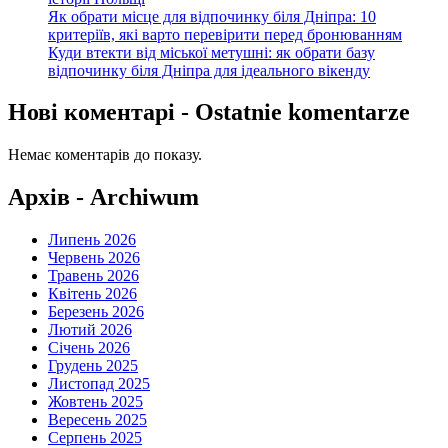
Як обрати місце для відпочинку біля Дніпра: 10
критеріїв, які варто перевірити перед бронюванням
Куди втекти від міської метушні: як обрати базу
відпочинку біля Дніпра для ідеального вікенду
Нові коментарі - Ostatnie komentarze
Немає коментарів до показу.
Архів - Archiwum
Липень 2026
Червень 2026
Травень 2026
Квітень 2026
Березень 2026
Лютий 2026
Січень 2026
Грудень 2025
Листопад 2025
Жовтень 2025
Вересень 2025
Серпень 2025