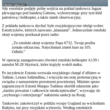
Siły estońskie podjęły próbę wejścia na pokład tankowca Jaguar
pływającego pod banderą Gabonu, wykorzystując przy tym łódź
patrolową i helikopter, a także statek obserwacyjny.
Z pokładu tankowca słychać było rosyjskojęzyczne obelgi wobec
Estończyków, których nazwano „klaunami”. Jednocześnie estoński
okręt wojenny przekazał przez radio:
„Tu estoński okręt wojenny Papa 6732. Twoja prośba
została odrzucona. Natychmiast zmień kurs na 105.
Odbiór.”
W operację zaangażowano również estoński helikopter A139 i
samolot M-28 Skytruck, które krążyły wokół statku.
Po incydencie Estonia wezwała rosyjskiego chargé d’affaires w
Tallinie, Lenara Salimullina, i wręczyła mu notę protestacyjną w
związku z naruszeniem przestrzeni powietrznej. Minister spraw
zagranicznych Estonii Margus Tsahkna określił zdarzenie jako
„bardzo poważne i całkowicie nieakceptowalne”, wzywając do
„szybszego i ostrzejszego” nałożenia sankcji na Rosję.
Tankowiec zakotwiczył w pobliżu wyspy Gogland na wschodnim
Bałtyku, tuż przy rosyjskim wybrzeżu. Według estońskich