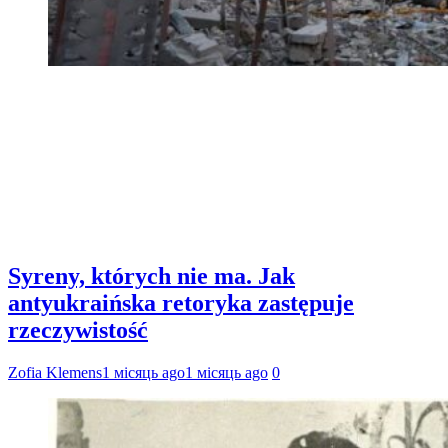
Syreny, których nie ma. Jak
antyukraińska retoryka zastępuje
rzeczywistość
Zofia Klemens
1 місяць ago
1 місяць ago
0