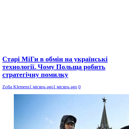
Старі МіГи в обмін на українські
технології. Чому Польща робить
стратегічну помилку
Zofia Klemens
1 місяць ago
1 місяць ago
0