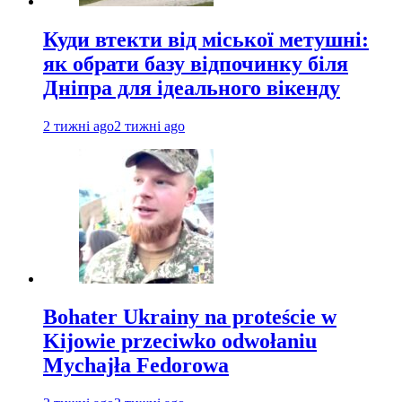
Куди втекти від міської метушні:
як обрати базу відпочинку біля
Дніпра для ідеального вікенду
2 тижні ago
2 тижні ago
Bohater Ukrainy na proteście w
Kijowie przeciwko odwołaniu
Mychajła Fedorowa